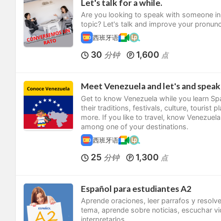
Let's talk for a while.
Are you looking to speak with someone i
topic? Let's talk and improve your pronunc
西班牙语
30
1,600
分钟
点
Meet Venezuela and let's and speak
Get to know Venezuela while you learn Span
their traditions, festivals, culture, tourist
more. If you like to travel, know Venezuela
among one of your destinations.
西班牙语
25
1,300
分钟
点
Español para estudiantes A2
Aprende oraciones, leer parrafos y resolv
tema, aprende sobre noticias, escuchar v
interpretarlos.