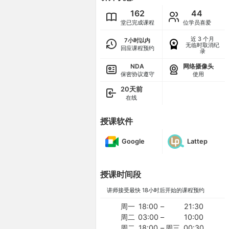
162
44
堂已完成课程
位学员喜爱
近 3 个月
7小时以内
无临时取消纪
回应课程预约
录
NDA
网络摄像头
保密协议遵守
使用
20天前
在线
授课软件
Google
Lattep
授课时间段
讲师接受最快 18小时后开始的课程预约
周一
18:00
–
21:30
周二
03:00
–
10:00
周二
18:00
–
周三
00:30