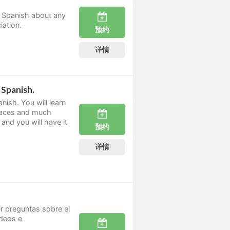
n Spanish about any
iation.
预约
详情
 Spanish.
ish. You will learn
 places and much
 and you will have it
预约
详情
er preguntas sobre el
ideos e