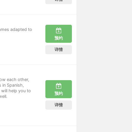
games adapted to
预约
详情
now each other,
 in Spanish,
will help you to
预约
ell.
详情