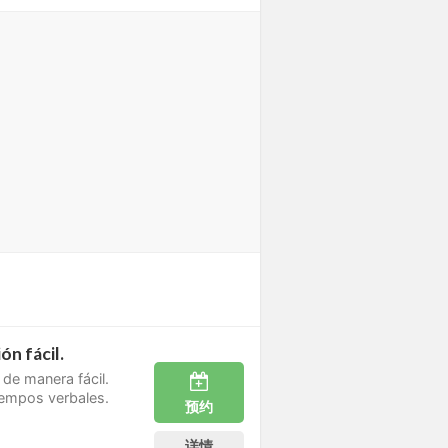
ón fácil.
 de manera fácil.
tiempos verbales.
预约
详情