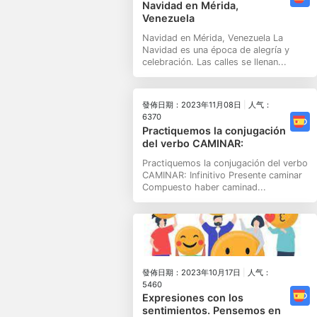
Navidad en Mérida,
Venezuela
Navidad en Mérida, Venezuela La
Navidad es una época de alegría y
celebración. Las calles se llenan...
發佈日期：2023年11月08日
|
人气：
6370
Practiquemos la conjugación
del verbo CAMINAR:
Practiquemos la conjugación del verbo
CAMINAR: Infinitivo Presente caminar
Compuesto haber caminad...
發佈日期：2023年10月17日
|
人气：
5460
Expresiones con los
sentimientos. Pensemos en