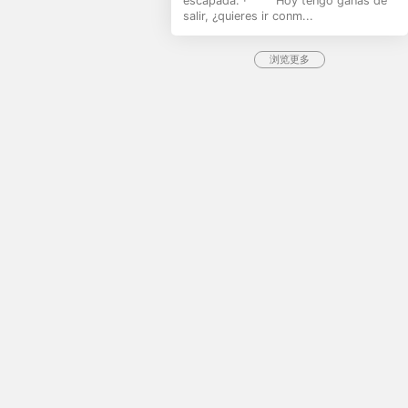
escapada. · Hoy tengo ganas de
salir, ¿quieres ir conm...
浏览更多