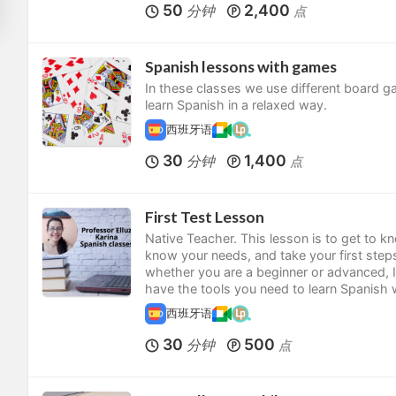
50
2,400
分钟
点
Spanish lessons with games
In these classes we use different board 
learn Spanish in a relaxed way.
西班牙语
30
1,400
分钟
点
First Test Lesson
Native Teacher. This lesson is to get to k
know your needs, and take your first steps
whether you are a beginner or advanced, I 
have the tools you need to learn Spanish w
西班牙语
30
500
分钟
点