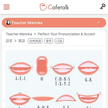
Teacher Marinka
Teacher Marinka
Teacher Marinka
Perfect Your Pronunciation & Accent
語言
英語
自然拼讀
發音
口說
來自
住在
8
10
可授課時段
週一
15:00
–
20:00
週一
22:00
–
23:00
週二
04:00
–
07:00
週二
15:00
–
20:00
週二
22:00
–
23:00
週三
04:00
–
07:00
週三
15:00
–
20:00
週三
22:00
–
23:00
週四
04:00
–
07:00