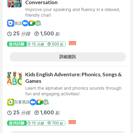
Conversation
Improve your speaking and fluency in a relaxed,
friendly chat!
英語
25
1,500
分鐘
點
提供試聽
15
500
分鐘
點
詳細資訊
Kids English Adventure: Phonics, Songs &
Games
Learn the alphabet and phonics sounds through
fun and engaging activities!
兒童英語
25
1,600
分鐘
點
提供試聽
15
700
分鐘
點