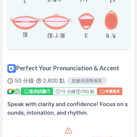
週四
15:00
–
20:00
週四
22:00
–
23:00
週五
04:00
–
07:00
週五
15:00
–
20:00
週六
17:00
–
22:00
週日
17:00
–
20:30
可能有其他時段，請於預約時確認。
※ 以上為
Asia/Tokyo
時間。
Perfect Your Pronunciation & Accent
講師檔案
50
分鐘
2,800
點
點數與貨幣換算
100%課程滿意保證
提供試聽
15
分鐘
700 點
有優惠券
查看詳情→
Speak with clarity and confidence! Focus on s
ounds, intonation, and rhythm.