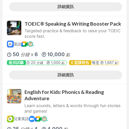
詳細資訊
TOEIC® Speaking & Writing Booster Pack
Targeted practice & feedback to raise your TOEIC
score fast.
英語
50
6
10,000
分鐘
點
X
提供試聽
20
1,000
6 堂課程包
每堂
1,667
分鐘
點
點
詳細資訊
English for Kids: Phonics & Reading
Adventure
Learn sounds, letters & words through fun stories
and games!
兒童英語
25
4
4,000