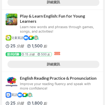
詳細資訊
Play & Learn English: Fun for Young
Learners
Learn new words and phrases through games,
songs, and activities!
兒童英語
25
1,500
分鐘
點
提供試聽
15
500
分鐘
點
詳細資訊
English Reading Practice & Pronunciation
Improve your reading fluency and speak with
more confidence!
英語
25
1,800
分鐘
點