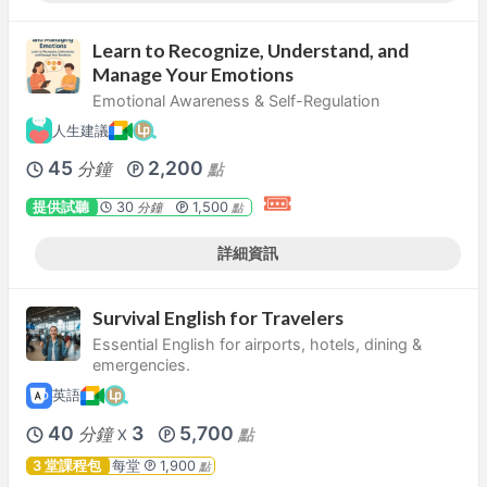
Learn to Recognize, Understand, and
Manage Your Emotions
Emotional Awareness & Self-Regulation
人生建議
45
2,200
分鐘
點
提供試聽
30
1,500
分鐘
點
詳細資訊
Survival English for Travelers
Essential English for airports, hotels, dining &
emergencies.
英語
40
3
5,700
分鐘
點
X
3 堂課程包
每堂
1,900
點