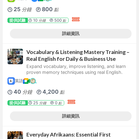
25
800
分鐘
點
提供試聽
10
500
分鐘
點
詳細資訊
Vocabulary & Listening Mastery Training –
Real English for Daily & Business Use
Expand vocabulary, improve listening, and learn
proven memory techniques using real English.
英語
40
4,200
分鐘
點
提供試聽
25
0
分鐘
點
詳細資訊
Everyday Afrikaans: Essential First