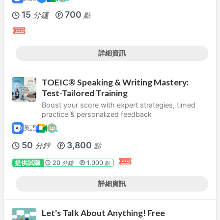
15
700
分鐘
點
詳細資訊
TOEIC® Speaking & Writing Mastery:
Test-Tailored Training
Boost your score with expert strategies, timed
practice & personalized feedback
英語
50
3,800
分鐘
點
提供試聽
20
1,000
分鐘
點
詳細資訊
Let's Talk About Anything! Free