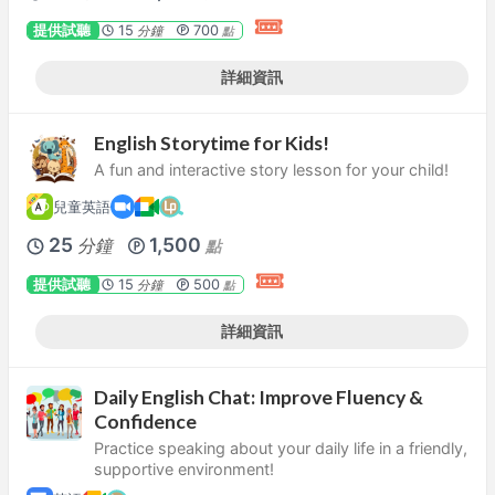
提供試聽
15
700
分鐘
點
詳細資訊
English Storytime for Kids!
A fun and interactive story lesson for your child!
兒童英語
25
1,500
分鐘
點
提供試聽
15
500
分鐘
點
詳細資訊
Daily English Chat: Improve Fluency &
Confidence
Practice speaking about your daily life in a friendly,
supportive environment!