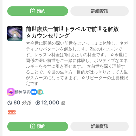
預約
詳細資訊
前世療法ー前世トラベルで前世を解放
☆カウンセリング
☆今世に関係の深い前世をごいっしょに体験し、ネガ
ティブなパターンを解放します。2回のレッスンで
す。レッスン料金は1回あたりの料金です。 ☆今世に
関係の深い前世をご一緒に体験し、ポジティブなエネ
ルギーを今世に引き寄せます。 ☆前世を深く理解す
ることで、今世の生き方・目的がはっきりとして人生
がスムーズになってきます。☆リピーターの生徒様限
定です
精神修養
60
12,000
分鐘
點
預約
詳細資訊