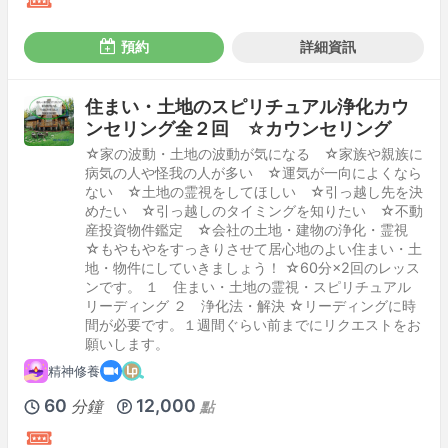
預約
詳細資訊
住まい・土地のスピリチュアル浄化カウ
ンセリング全２回 ☆カウンセリング
☆家の波動・土地の波動が気になる ☆家族や親族に
病気の人や怪我の人が多い ☆運気が一向によくなら
ない ☆土地の霊視をしてほしい ☆引っ越し先を決
めたい ☆引っ越しのタイミングを知りたい ☆不動
産投資物件鑑定 ☆会社の土地・建物の浄化・霊視
☆もやもやをすっきりさせて居心地のよい住まい・土
地・物件にしていきましょう！ ☆60分×2回のレッス
ンです。 １ 住まい・土地の霊視・スピリチュアル
リーディング ２ 浄化法・解決 ☆リーディングに時
間が必要です。１週間ぐらい前までにリクエストをお
願いします。
精神修養
60
12,000
分鐘
點