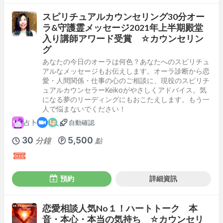
スピリチュアルカウンセリング30分オー
ラ&守護霊メッセージ2021年上半期殿堂
入り講師アワード受賞 ☆カウンセリン
グ
あなたの今日のオーラは何色？あなたへのスピリチュ
アルなメッセージもお伝えします。オーラ診断から恋
愛・人間関係・仕事の心のご相談に、現役のスピリチ
ュアルカウンセラーKeikoがやさしくアドバイス。気
になる夢のリーディングにもおこたえします。もう一
人で悩まないでください！
占卜
自動確認
30
5,500
分鐘
點
預約
詳細資訊
恋愛相談人気No１！ハートトーク 本
音・本心・本当の気持ち ☆カウンセリ