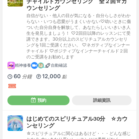
チャイルドカウンセリング 全２回☆カ
ウンセリング
自信がない・他人の目が気になる・自分らしさがわか
らない・いつも恋愛がうまくいかない♡幼いときに傷
ついた自分自身を解放して、あなたらしいいきいき人
生を発見しましょう！ ♡2回目以降のレッスンにて受
講できます。30分以上のスピリチュアルカウンセリ
ングを1回ご受講ください。 ♡ネガティブなインナー
チャイルド ♡ポジティブなインナーチャイルド２回
のご受講をお勧めします
精神修養
自動確認
60
12,000
分鐘
點
預約
詳細資訊
はじめてのスピリチュアル30分 ☆カウ
ンセリング
☆スピリチュアルに関心はあるけど・・・どんな感じ