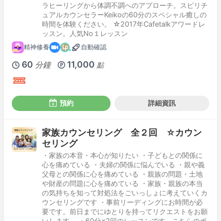
ラヒーリングから体調不調へのアプローチ。スピリチ
ュアルカウンセラーKeikoの60分のスペシャル癒しの
時間を体験ください。 ☆2017年Cafetalkアワードレ
ッスン。人気No１レッスン
精神修養
自動確認
60
11,000
分鐘
點
預約
詳細資訊
家族カウンセリング 全２回 ☆カウン
セリング
・家族の本音・本心が知りたい ・子どもとの関係に
心を痛めている ・夫婦の関係に悩んでいる ・親や義
父母との関係に心を痛めている ・親族の問題・土地
や財産の問題に心を痛めている ・家族・親族の本当
の気持ちを知って対処法をごいっしょに考えていくカ
ウンセリングです ・事前リーディングにお時間が必
要です。前日までにゆとりを持ってリクエストをお願
いします。 ・60分×2回のレッスンです。こちらのポ