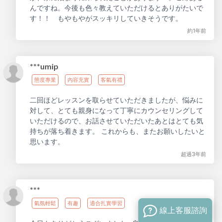
んですね。今後も色々教えていただけるとありがたいで
す！！ もやもやがスッキリしていきそうです。
約1年前
***umip
態度專業
內容充實
客氣有禮
二回ほどレッスンを取らせていただきましたが、悩みに
対して、とても親身になって丁寧にカウンセリングして
いただけるので、お話させていただいたあとはとても気
持ちが落ち着きます。 これからも、またお願いしたいと
思います。
超過3年前
***
氣氛輕鬆
有趣
適合扎實學習
線上客服諮詢