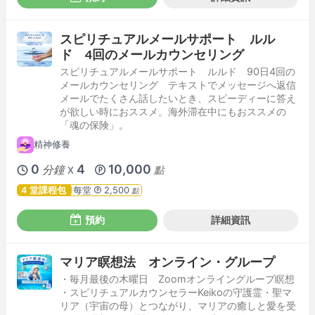
スピリチュアルメールサポート ルル
ド 4回のメールカウンセリング
スピリチュアルメールサポート ルルド 90日4回の
メールカウンセリング テキストでメッセージへ返信
メールでたくさん話したいとき、スピーディーに答え
が欲しい時におススメ。海外滞在中にもおススメの
「魂の保険」。
精神修養
0
4
10,000
分鐘
點
X
4 堂課程包
每堂
2,500
點
預約
詳細資訊
マリア瞑想法 オンライン・グループ
・毎月最後の木曜日 Zoomオンライングループ瞑想
・スピリチュアルカウンセラーKeikoの守護霊・聖マ
リア（宇宙の母）とつながり、マリアの癒しと愛を受