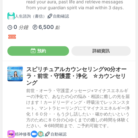
read your aura, past life and retrieve messages
from your guardian spirit via mail within 3 days.
人生諮詢（書信）
自動確認
0
6,500
分鐘
點
預約
詳細資訊
スピリチュアルカウンセリング90分オー
ラ・前世・守護霊・浄化 ☆カウンセリ
ング
前世・オーラ・守護霊メッセージ+マイナスエネルギ
ーの浄化で、あなたの心の悩み・相談に癒しの光を届
けます！カードリーディング・呼吸法でレッスンスタ
ート。マントラヒーリングにてマイナスエネルギー浄
化！６０分・・もう少し話したい・確かめたいという
方のために８０分の心ゆくまでの癒しの時間を体験く
ださい。☆6時間前まで、ご予約可能です。
精神修養
自動確認