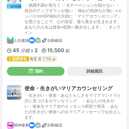
・体調不調が長引く ・モチベーションが続かない ・
気分のアップダウンが強い ・怖れの気持ちが強い •エ
ンパスやHSP傾向の方的に「マリアカウンセリング」
を受けることで、心の安定、落ち着きが生まれます。
あなたの人生は使命•役割へ動き出します。 ・オンラ
イン
人生建議
自動確認
45
2
15,500
分鐘
點
X
2 堂課程包
每堂
7,750
點
預約
詳細資訊
使命・生きがいマリアカウンセリング
・生きがい・使命・あなたらしさをマリアマントラと
共に見つけるカウンセリング ・あなたの生きが
い・使命をマリア水のエッセンス瞑想で発見 ・あな
たの生きがい使命へのをマリアメッセージでお伝えし
ます。
精神修養
自動確認