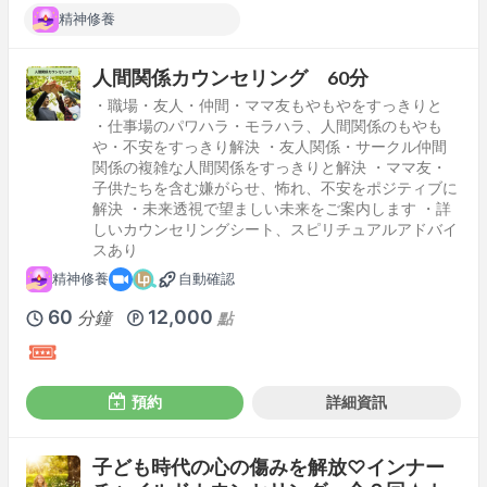
精神修養
人間関係カウンセリング 60分
・職場・友人・仲間・ママ友もやもやをすっきりと
・仕事場のパワハラ・モラハラ、人間関係のもやも
や・不安をすっきり解決 ・友人関係・サークル仲間
関係の複雑な人間関係をすっきりと解決 ・ママ友・
子供たちを含む嫌がらせ、怖れ、不安をポジティブに
解決 ・未来透視で望ましい未来をご案内します ・詳
しいカウンセリングシート、スピリチュアルアドバイ
スあり
精神修養
自動確認
60
12,000
分鐘
點
預約
詳細資訊
子ども時代の心の傷みを解放♡インナー