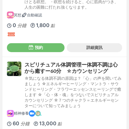
けとる瞑想。 ・瞑想を続けると、心に筋肉がつき、
人生の困難に打たれ強くなります。
冥想
自動確認
0
1,800
分鐘
點
預約
詳細資訊
スピリチュアル体調管理ー体調不調は心
から癒すー60分 ☆カウンセリング
☆気になる体調不調の原因は？「心」の声を聞いてみ
ましょう ☆エネルギーヒーリング・マントラ・サウ
ンドヒーリング・フラワーエッセンスヒーリングで癒
します ☆「心・体・魂」をつないでスピリチュアル
カウンセリング ☆７つのチャクラ＝エネルギーセン
ターについて知ってみましょう
精神修養
60
13,000
分鐘
點