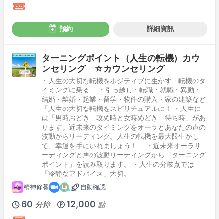
預約
詳細資訊
ターニングポイント（人生の転機）カウ
ンセリング ☆カウンセリング
・人生の大切な転機をポジティブに生かす・転機のタ
イミングに乗る ・引っ越し・転職・就職・異動・
結婚・離婚・起業・留学・物件の購入・家の建築など
「人生の大切な転機をスピリチュアルに！ ・人生に
は「男時おどき 攻め時と女時めどき 待ち時」があ
ります。近未来のタイミングをオーラとあなたの声の
波動からリーディング。人生の転機を最大限生かし
て、幸運を手にいれましょう！ ・近未来オーラリ
ーディングと声の波動リーディングから「ターニング
ポイント」を読み取ります。 ・人生の分岐点では
「冷静なアドバイス」大切。
精神修養
自動確認
60
12,000
分鐘
點