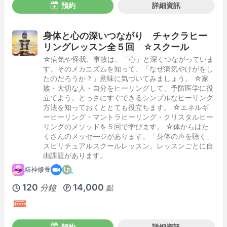
預約
詳細資訊
身体と心の深いつながり チャクラヒー
リングレッスン全５回 ☆スクール
☆病気や怪我、事故は、「心」と深くつながっていま
す。そのメカニズムを知って、「なぜ病気やけがをし
たのだろうか？」意味に気づいてみましょう。 ☆家
族・大切な人・自分をヒーリングして、予防医学に役
立てよう。とっさにすぐできるシンプルなヒーリング
方法を知っておくととても役立ちます。 ☆エネルギ
ーヒーリング・マントラヒーリング・クリスタルヒー
リングのメソッドを５回で学びます。 ☆体からはた
くさんのメッセ―ジがあります。「身体の声を聴く」
スピリチュアルスクールレッスン。レッスンごとに自
由課題があります。
精神修養
120
14,000
分鐘
點
預約
詳細資訊