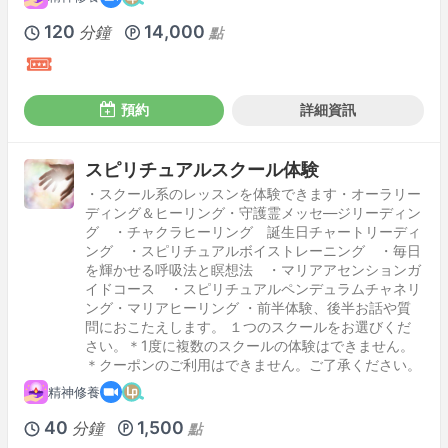
120
14,000
分鐘
點
預約
詳細資訊
スピリチュアルスクール体験
・スクール系のレッスンを体験できます・オーラリー
ディング＆ヒーリング・守護霊メッセ―ジリーディン
グ ・チャクラヒーリング 誕生日チャートリーディ
ング ・スピリチュアルボイストレーニング ・毎日
を輝かせる呼吸法と瞑想法 ・マリアアセンションガ
イドコース ・スピリチュアルペンデュラムチャネリ
ング・マリアヒーリング ・前半体験、後半お話や質
問におこたえします。 １つのスクールをお選びくだ
さい。＊1度に複数のスクールの体験はできません。
＊クーポンのご利用はできません。ご了承ください。
精神修養
40
1,500
分鐘
點