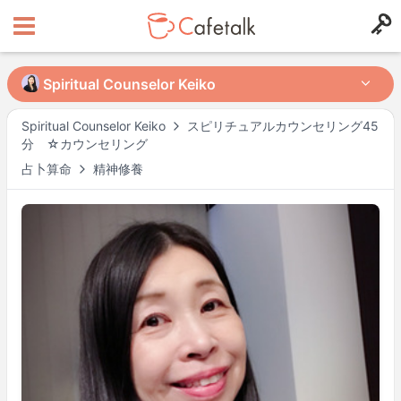
Spiritual Counselor Keiko
Spiritual Counselor Keiko
Spiritual Counselor Keiko
スピリチュアルカウンセリング45
分 ☆カウンセリング
來自
住在
占卜算命
精神修養
2121
511
可授課時段
週一
20:00
–
23:00
週四
10:30
–
14:30
週五
20:00
–
23:00
週日
10:30
–
15:00
可能有其他時段，請於預約時確認。
※ 以上為
Asia/Tokyo
時間。
講師檔案