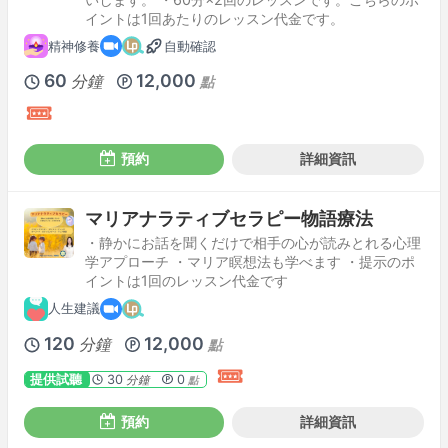
イントは1回あたりのレッスン代金です。
精神修養
自動確認
60
12,000
分鐘
點
預約
詳細資訊
マリアナラティブセラピー物語療法
・静かにお話を聞くだけで相手の心が読みとれる心理
学アプローチ ・マリア瞑想法も学べます ・提示のポ
イントは1回のレッスン代金です
人生建議
120
12,000
分鐘
點
提供試聽
30
0
分鐘
點
預約
詳細資訊