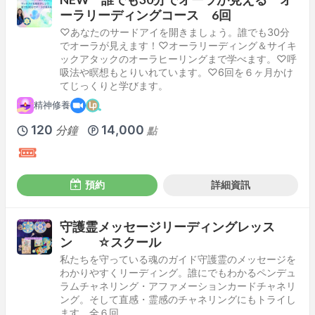
ーラリーディングコース 6回
♡あなたのサードアイを開きましょう。誰でも30分
でオーラが見えます！♡オーラリーディング＆サイキ
ックアタックのオーラヒーリングまで学べます。♡呼
吸法や瞑想もとりいれています。♡6回を６ヶ月かけ
てじっくりと学びます。
精神修養
120
14,000
分鐘
點
預約
詳細資訊
守護霊メッセージリーディングレッス
ン ☆スクール
私たちを守っている魂のガイド守護霊のメッセージを
わかりやすくリーディング。誰にでもわかるペンデュ
ラムチャネリング・アファメーションカードチャネリ
ング。そして直感・霊感のチャネリングにもトライし
ます。全６回