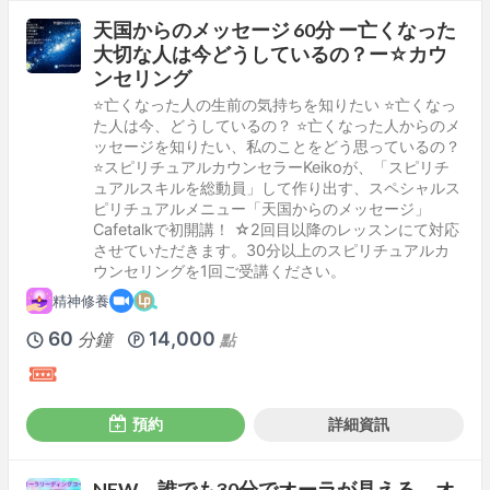
天国からのメッセージ 60分 ー亡くなった
大切な人は今どうしているの？ー☆カウ
ンセリング
⭐️亡くなった人の生前の気持ちを知りたい ⭐️亡くなっ
た人は今、どうしているの？ ⭐️亡くなった人からのメ
ッセージを知りたい、私のことをどう思っているの？
⭐️スピリチュアルカウンセラーKeikoが、「スピリチ
ュアルスキルを総動員」して作り出す、スペシャルス
ピリチュアルメニュー「天国からのメッセージ」
Cafetalkで初開講！ ☆2回目以降のレッスンにて対応
させていただきます。30分以上のスピリチュアルカ
ウンセリングを1回ご受講ください。
精神修養
60
14,000
分鐘
點
預約
詳細資訊
NEW 誰でも30分でオーラが見える オ