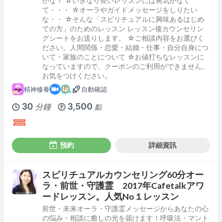
かな？ ☆いきなり長いレッスンには勇気がなく
て・・・ ☆オーラやガイドメッセージをしりたい
な・・ ☆そんな「スピリチュアルに興味あるはじめ
ての方」のためのレッスン レッスン後カウンセリン
グシートをお送りします。 ☆ご相談内容をお選びく
ださい。人間関係・恋愛・結婚・仕事・自分自身につ
いて・家族のことについて ☆お値打ちなレッスンに
なっていますので、クーポンのご利用ができません。
お気をつけください。
精神修養
自動確認
30
3,500
分鐘
點
預約
詳細資訊
スピリチュアルカウンセリング60分オー
ラ・前世・守護霊 2017年Cafetalkアワ
ードレッスン。人気No１レッスン
前世・未来オーラ・守護霊メッセージからあなたの心
の悩み・相談に癒しの光を届けます！呼吸法・マント