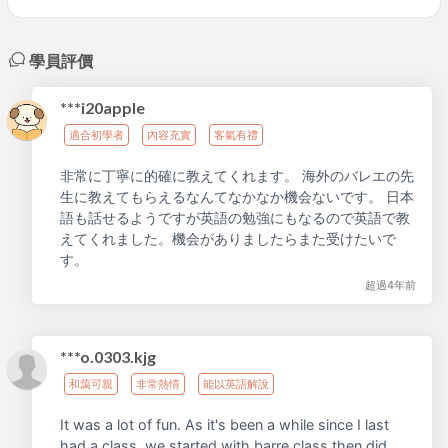
學員評價
***i20apple
適合初學者
內容充實
客氣有禮
非常に丁寧に的確に教えてくれます。 海外のバレエの先
生に教えてもらえるなんてなかなか機会ないです。 日本
語も話せるようですが英語の勉強にもなるので英語で教
えてくれました。機会がありましたらまた受けたいで
す。
超過4年前
***o.0303.kjg
和藹可親
非常熱情
能以英語解說
It was a lot of fun. As it's been a while since I last
had a class, we started with barre class then did