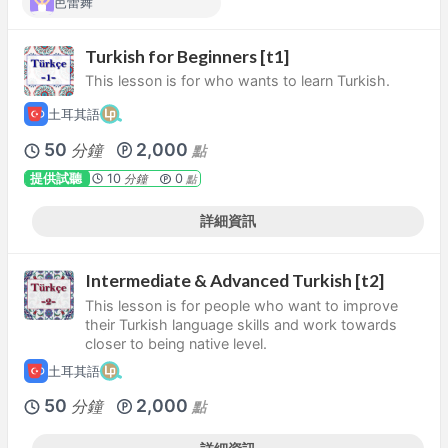
芭蕾舞
Turkish for Beginners [t1]
This lesson is for who wants to learn Turkish.
土耳其語
50
2,000
分鐘
點
提供試聽
10
0
分鐘
點
詳細資訊
Intermediate & Advanced Turkish [t2]
This lesson is for people who want to improve
their Turkish language skills and work towards
closer to being native level.
土耳其語
50
2,000
分鐘
點