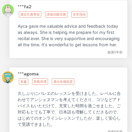
***fa2
適合扎實學習
課後回饋充實
非常熱情
Ayca gave me valuable advice and feedback today
as always. She is helping me prepare for my first
recital ever. She is very supportive and encouraging
all the time. It's wonderful to get lessons from her.
超過5年前
***agoma
有趣
客氣有禮
適合各種程度
久しぶりにバレエのレッスンを受けました。レベルに合
わせてアンシェヌマンを考えてくださり、コツなどアド
バイスもいただけて、充実した時間を過ごせました。ご
対応もとても丁寧で、日本語も理解してくださるので、
はじめてのオンラインレッスンでしたが、楽しく安心し
て受講できました。
超過5年前