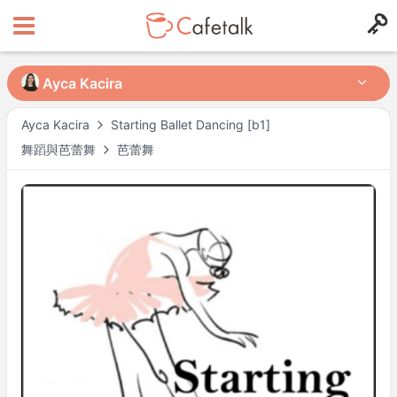
Ayca Kacira
Ayca Kacira
Ayca Kacira
Starting Ballet Dancing [b1]
舞蹈與芭蕾舞
芭蕾舞
來自
住在
199
55
可授課時段
週一
22:00
–
週二
04:00
週二
23:00
–
週三
04:00
週三
23:00
–
週四
04:00
週四
23:00
–
週五
04:00
週五
23:00
–
週六
04:00
週六
23:00
–
週日
04:00
可能有其他時段，請於預約時確認。
※ 以上為
Asia/Tokyo
時間。