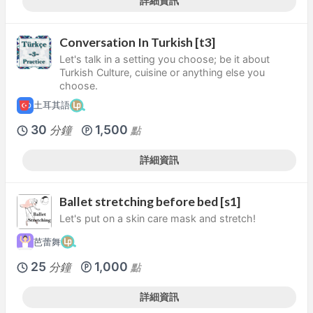
詳細資訊
Conversation In Turkish [t3]
Let's talk in a setting you choose; be it about
Turkish Culture, cuisine or anything else you
choose.
土耳其語
30
1,500
分鐘
點
詳細資訊
Ballet stretching before bed [s1]
Let's put on a skin care mask and stretch!
芭蕾舞
25
1,000
分鐘
點
詳細資訊