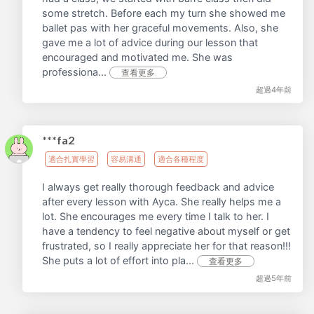
some stretch. Before each my turn she showed me
ballet pas with her graceful movements. Also, she
gave me a lot of advice during our lesson that
encouraged and motivated me. She was
professiona...
查看更多
超過4年前
***fa2
適合扎實學習
容易溝通
適合各種程度
I always get really thorough feedback and advice
after every lesson with Ayca. She really helps me a
lot. She encourages me every time I talk to her. I
have a tendency to feel negative about myself or get
frustrated, so I really appreciate her for that reason!!!
She puts a lot of effort into pla...
查看更多
超過5年前