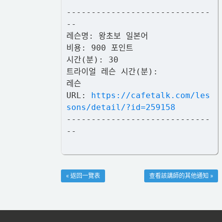
-----------------------------
--
레슨명: 왕초보 일본어
비용: 900 포인트
시간(분): 30
트라이얼 레슨 시간(분):
레슨
URL:
https://cafetalk.com/les
sons/detail/?id=259158
-----------------------------
--
« 返回一覽表
查看該講師的其他通知 »