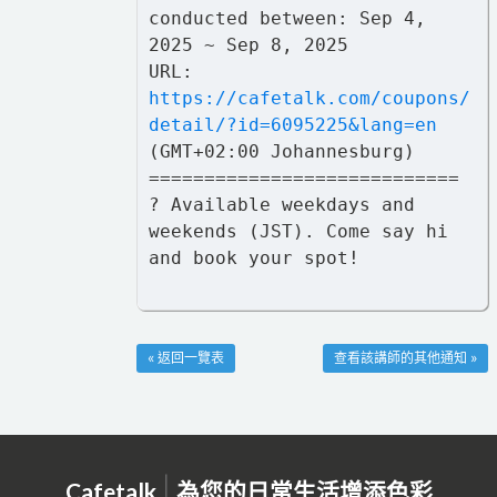
conducted between: Sep 4,
2025 ~ Sep 8, 2025
URL:
https://cafetalk.com/coupons/
detail/?id=6095225&lang=en
(GMT+02:00 Johannesburg)
============================
? Available weekdays and
weekends (JST). Come say hi
and book your spot!
« 返回一覽表
查看該講師的其他通知 »
|
Cafetalk
為您的日常生活增添色彩