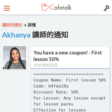
講師的通知
→
詳情
Akhanya
講師的通知
You have a new coupon! - First
lesson 50%
2025年9月3日
============================
Coupon Name: First lesson 50%
Code: b4fda18a
Discount Rate: 50%
For Lesson: Any lesson except
for lesson packs
Effective for lessons