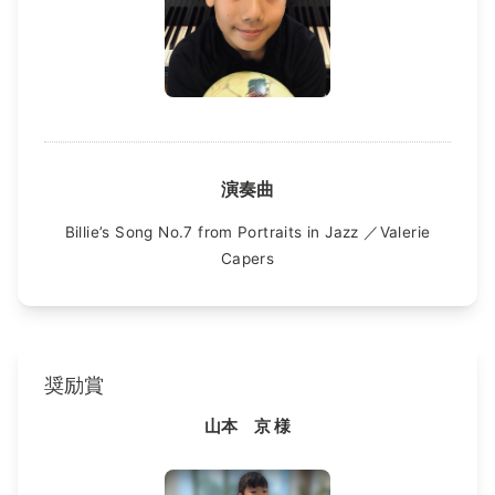
演奏曲
Billie’s Song No.7 from Portraits in Jazz ／Valerie
Capers
奨励賞
山本 京 様