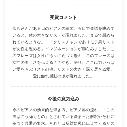
受賞コメント
落ち込んだある日のピアノの練習、涙目で楽譜を眺めて
いると、体の大きなリストが現れました。まるで慰めら
れているような。 「クリスチャンでありモテ男リスト
が女性を慰める」イマジネーションが膨らみました。こ
のフレーズは女性に徐々に近づく場面、このフレーズは
女性の美しさを伝えるささやき、語り、ここは力いっぱ
い愛を叫ぶリストの魂。リストの大きく深く尽きぬ愛。
愛に触れ感動の涙が溢れました。
今後の意気込み
今のピアノの効果的な弾き方、ピアノ界の流れ、「この
曲はこう弾くもの」とされている決まった解釈やそれに
基づく共通の要求。それとは反対に私に伝えてくるリス