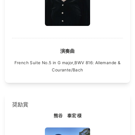
演奏曲
French Suite No.5 in G major,BWV 816: Allemande &
Courante/Bach
奨励賞
熊谷 泰宏 様