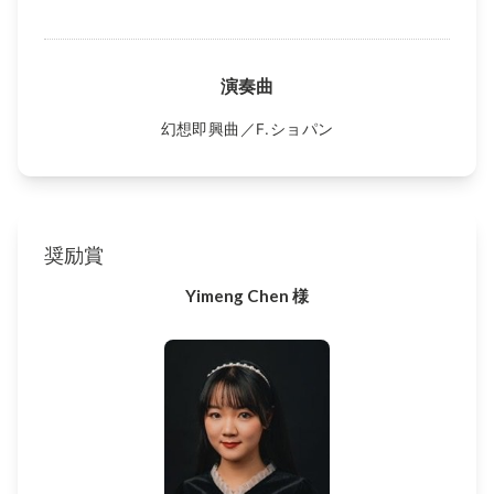
演奏曲
幻想即興曲／F.ショパン
奨励賞
Yimeng Chen 様