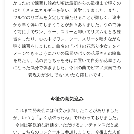
かったので練習し始めた頃は最初からの最後まで弾くの
にたくさんエネルギーを使い、苦労してました。また、
ワルツのリズムを安定して保たせることが難しく、途中
から早く弾いてしまうことが多々ありました。なので弾
く前に手でワン、ツー、スリーと叩いてリズムをとる練
習をしたり、心の中でワン、ツー、スリーを唱えながら
弾く練習をしました。曲名の「パリの花売り少女」をイ
メージできるようにパリの風景やパリの花屋さんの映像
を見たり、花のおもちゃをそばに置いて自分が花屋さん
になった気分で弾きました。今回の曲でピアノ演奏での
表現力が少しでもついたら嬉しいです。
今後の意気込み
これまで発表会には何度か参加したことがありました
が、いつも「よく頑張ったね」で終わっておりました。
今回は客観的な評価をいただけるよいチャンスだと思
い、こちらのコンクールに参加しました。今後また人前