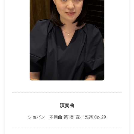
演奏曲
ショパン 即興曲 第1番 変イ長調 Op.29