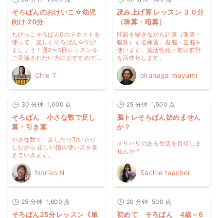
そろばんのおけいこ☆幼児
読み上げ算 レッスン ３０分
向け 20分
（珠算・暗算）
ちびっこそろばん0のテキストを
問題を聞きながら計算（珠算・
使って、楽しくそろばんを学び
暗算）する練習。右脳・左脳を
ましょう！週2〜3回レッスンを
使います。脳活性化＝前頭前野
ご受講されたい方におすすめで
を活性化します。
す！おうちでの練習風景⭐︎ 4さい
からのそろばん
Chie T
okunaga mayumi
https://youtu.be/67OyEtQYS6o
30
分钟
1,000
点
25
分钟
1,500
点
そろばん 小さな数で足し
脳トレそろばん始めません
算・引き算
か？
小さな数で、足したり引いたり
メリハリのある生活を目指しま
しながら 正しい指の使い方を覚
せんか？
えていきます。
Noriko.N
Sachie teacher
25
分钟
1,600
点
20
分钟
500
点
そろばん25分レッスン《単
初めて そろばん 4歳～6