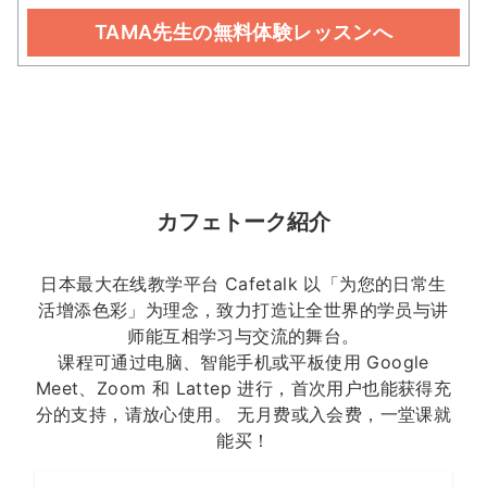
TAMA先生の無料体験レッスンへ
カフェトーク紹介
日本最大在线教学平台 Cafetalk 以「为您的日常生
活增添色彩」为理念，致力打造让全世界的学员与讲
师能互相学习与交流的舞台。
课程可通过电脑、智能手机或平板使用 Google
Meet、Zoom 和 Lattep 进行，首次用户也能获得充
分的支持，请放心使用。 无月费或入会费，一堂课就
能买！