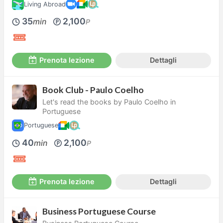
Living Abroad
35
2,100
min
P
Prenota lezione
Dettagli
Book Club - Paulo Coelho
Let's read the books by Paulo Coelho in
Portuguese
Portuguese
40
2,100
min
P
Prenota lezione
Dettagli
Business Portuguese Course