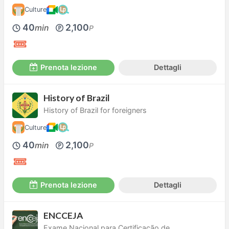
Culture
40
2,100
min
P
Prenota lezione
Dettagli
History of Brazil
History of Brazil for foreigners
Culture
40
2,100
min
P
Prenota lezione
Dettagli
ENCCEJA
Exame Nacional para Certificação de