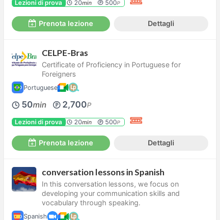
Lezioni di prova
20
500
min
P
Prenota lezione
Dettagli
CELPE-Bras
Certificate of Proficiency in Portuguese for
Foreigners
Portuguese
50
2,700
min
P
Lezioni di prova
20
500
min
P
Prenota lezione
Dettagli
conversation lessons in Spanish
In this conversation lessons, we focus on
developing your communication skills and
vocabulary through speaking.
Spanish