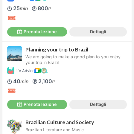
25
800
min
P
Prenota lezione
Dettagli
Planning your trip to Brazil
We are going to make a good plan to you enjoy
your trip in Brazil
Life Advice
40
2,100
min
P
Prenota lezione
Dettagli
Brazilian Culture and Society
Brazilian Literature and Music