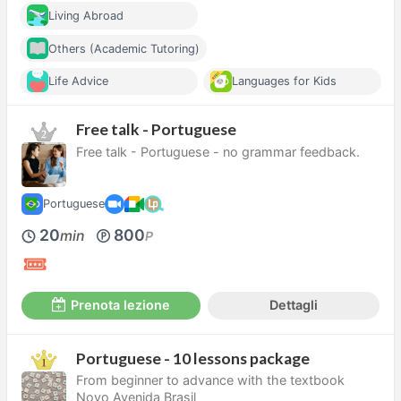
Living Abroad
Others (Academic Tutoring)
Life Advice
Languages for Kids
Free talk - Portuguese
Free talk - Portuguese - no grammar feedback.
Portuguese
20
800
min
P
Prenota lezione
Dettagli
Portuguese - 10 lessons package
From beginner to advance with the textbook
Novo Avenida Brasil