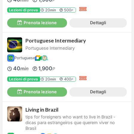
Lezioni di prova
20
500
min
P
Prenota lezione
Dettagli
Portuguese Intermediary
Portuguese Intermediary
Portuguese
40
1,900
min
P
Lezioni di prova
20
400
min
P
Prenota lezione
Dettagli
Living in Brazil
tips for foreigners who want to live in Brazil -
dicas para estrangeiros que querem viver no
Brasil