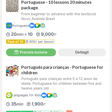
Portuguese - 10 lessons 20 minutes
package
From beginner to advance with the textbook
Novo Avenida Brasil
Portuguese
20
10
9,000
min
P
X
Pack of 10
900
per lesson
P
Prenota lezione
Dettagli
Português para crianças - Portuguese for
children
Português para crianças entre 5 e 12 anos de
idade. Portuguese for children between five and
twelve years old
Languages for Kids
35
1,900
min
P