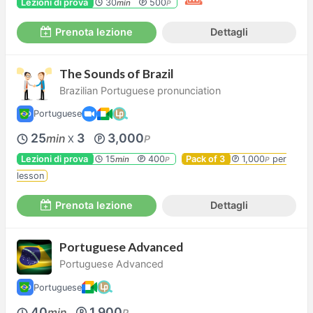
Lezioni di prova
30
500
min
P
Prenota lezione
Dettagli
The Sounds of Brazil
Brazilian Portuguese pronunciation
Portuguese
25
3
3,000
min
P
X
Lezioni di prova
15
400
Pack of 3
1,000
per
min
P
P
lesson
Prenota lezione
Dettagli
Portuguese Advanced
Portuguese Advanced
Portuguese
40
1,900
min
P