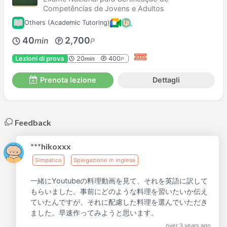
Competências de Jovens e Adultos
Others (Academic Tutoring)
40
2,700
min
P
Lezioni di prova
20
400
min
P
Prenota lezione
Dettagli
Feedback
***hikoxxx
Simpatico
Spiegazione in inglese
一緒にYoutubeの料理動画を見て、それを英語に訳して
もらいました。事前にどのような料理を習いたいか伝え
ていたんですが、それに配慮した料理を選んでいただき
ました。早速作ってみようと思います。
over 3 years ago