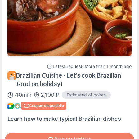
Sab
06:30
–
Dom
21:00
Actual availability may differ. Please check when you make a request.
Shown in
Asia/Tokyo
time.
Profilo
Latest request: More than 1 month ago
Brazilian Cuisine - Let's cook Brazilian
food on holiday!
40
min
2,100
P
Estimated of points
Coupon disponibile
Learn how to make typical Brazilian dishes