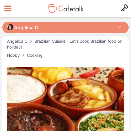
Angélica C
Angélica C
Angélica C
Brazilian Cuisine - Let's cook Brazilian food on
holiday!
from
in
Hobby
Cooking
1608
201
Orari disponibili
Lun
00:00
–
10:30
Lun
15:00
–
18:30
Mar
06:30
–
10:00
Mar
15:00
–
18:30
Mer
06:30
–
10:00
Mer
16:30
–
18:30
Gio
06:30
–
10:00
Gio
15:00
–
18:30
Ven
16:30
–
18:30