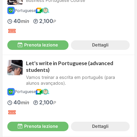
Business Portuguese Course
Portuguese
40
2,100
min
P
Prenota lezione
Dettagli
Let's write in Portuguese (advanced
students)
Vamos treinar a escrita em português (para
alunos avançados).
Portuguese
40
2,100
min
P
Prenota lezione
Dettagli