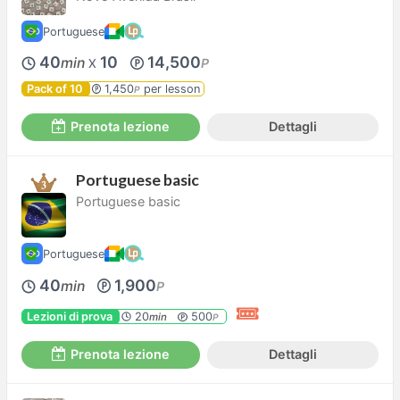
Portuguese
40
10
14,500
min
P
X
Pack of 10
1,450
per lesson
P
Prenota lezione
Dettagli
Portuguese basic
Portuguese basic
Portuguese
40
1,900
min
P
Lezioni di prova
20
500
min
P
Prenota lezione
Dettagli