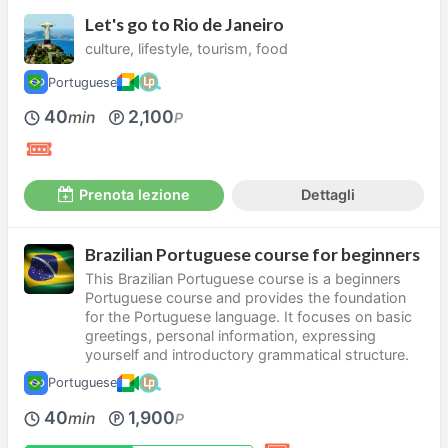
Let's go to Rio de Janeiro
culture, lifestyle, tourism, food
Portuguese
40
2,100
min
P
Prenota lezione
Dettagli
Brazilian Portuguese course for beginners
This Brazilian Portuguese course is a beginners
Portuguese course and provides the foundation
for the Portuguese language. It focuses on basic
greetings, personal information, expressing
yourself and introductory grammatical structure.
Portuguese
40
1,900
min
P