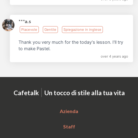
***a.s
Piacevole
Gentile
Spiegazione in inglese
Thank you very much for the today's lesson. I'll try
to make Pastel.
over 4 years ago
|
Cafetalk
Un tocco di stile alla tua vita
Azienda
Staff