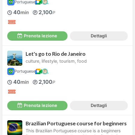
Portuguese
40
2,100
min
P
Prenota lezione
Dettagli
Let's go to Rio de Janeiro
culture, lifestyle, tourism, food
Portuguese
40
2,100
min
P
Prenota lezione
Dettagli
Brazilian Portuguese course for beginners
This Brazilian Portuguese course is a beginners