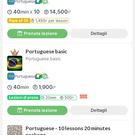
Portuguese
40
10
14,500
min
P
X
Pack of 10
1,450
per lesson
P
Prenota lezione
Dettagli
Portuguese basic
Portuguese basic
Portuguese
40
1,900
min
P
Lezioni di prova
20
500
min
P
Prenota lezione
Dettagli
Portuguese - 10 lessons 20 minutes
package