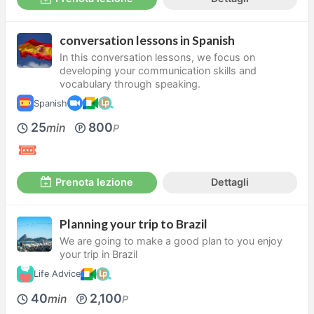
conversation lessons in Spanish
In this conversation lessons, we focus on
developing your communication skills and
vocabulary through speaking.
Spanish
25
800
min
P
Prenota lezione
Dettagli
Planning your trip to Brazil
We are going to make a good plan to you enjoy
your trip in Brazil
Life Advice
40
2,100
min
P