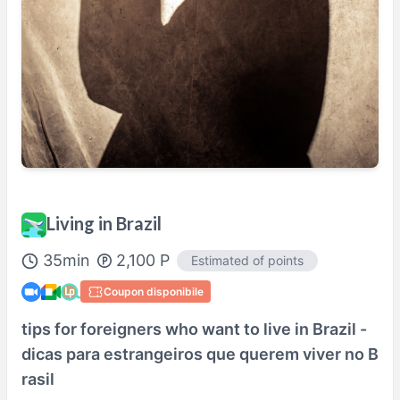
Sab
06:30
–
Dom
21:00
Actual availability may differ. Please check when you make a request.
Shown in
Asia/Tokyo
time.
Profilo
Living in Brazil
35
min
2,100
P
Estimated of points
Coupon disponibile
tips for foreigners who want to live in Brazil -
dicas para estrangeiros que querem viver no B
rasil