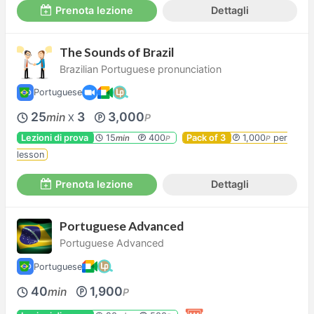
Prenota lezione
Dettagli
The Sounds of Brazil
Brazilian Portuguese pronunciation
Portuguese
25
3
3,000
min
P
X
Lezioni di prova
15
400
Pack of 3
1,000
per
min
P
P
lesson
Prenota lezione
Dettagli
Portuguese Advanced
Portuguese Advanced
Portuguese
40
1,900
min
P