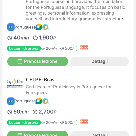
Portuguese course and provides the foundation
for the Portuguese language. It focuses on basic
greetings, personal information, expressing
yourself and introductory grammatical structure.
Portuguese
40
1,900
min
P
Lezioni di prova
20
500
min
P
Prenota lezione
Dettagli
CELPE-Bras
Certificate of Proficiency in Portuguese for
Foreigners
Portuguese
50
2,700
min
P
Lezioni di prova
20
500
min
P
Prenota lezione
Dettagli