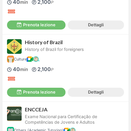
40
2,100
min
P
Prenota lezione
Dettagli
History of Brazil
History of Brazil for foreigners
Culture
40
2,100
min
P
Prenota lezione
Dettagli
ENCCEJA
Exame Nacional para Certificação de
Competências de Jovens e Adultos
Others (Academic Tutoring)