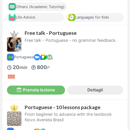
Others (Academic Tutoring)
Life Advice
Languages for Kids
Free talk - Portuguese
Free talk - Portuguese - no grammar feedback.
Portuguese
20
800
min
P
Prenota lezione
Dettagli
Portuguese - 10 lessons package
From beginner to advance with the textbook
Novo Avenida Brasil