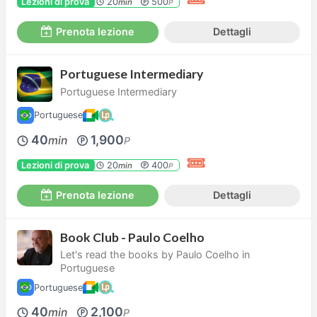
Lezioni di prova
20
500
min
P
Prenota lezione
Dettagli
Portuguese Intermediary
Portuguese Intermediary
Portuguese
40
1,900
min
P
Lezioni di prova
20
400
min
P
Prenota lezione
Dettagli
Book Club - Paulo Coelho
Let's read the books by Paulo Coelho in
Portuguese
Portuguese
40
2,100
min
P