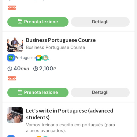
Prenota lezione
Dettagli
Business Portuguese Course
Business Portuguese Course
Portuguese
40
2,100
min
P
Prenota lezione
Dettagli
Let's write in Portuguese (advanced
students)
Vamos treinar a escrita em português (para
alunos avançados).