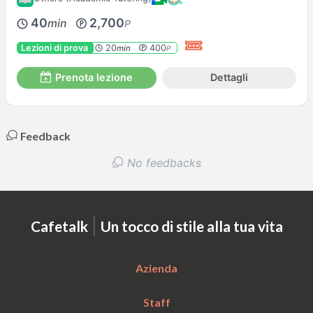
40
2,700
min
P
Lezioni di prova
20
400
min
P
Prenota lezione
Dettagli
Feedback
No feedbacks
|
Cafetalk
Un tocco di stile alla tua vita
Azienda
Staff