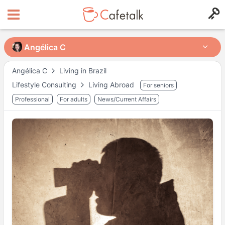
Angélica C
Angélica C
Angélica C
Living in Brazil
Lifestyle Consulting
Living Abroad
For seniors
from
in
1608
201
Professional
For adults
News/Current Affairs
Orari disponibili
Lun
00:00
–
10:30
Lun
15:00
–
18:30
Mar
06:30
–
10:00
Mar
15:00
–
18:30
Mer
06:30
–
10:00
Mer
16:30
–
18:30
Gio
06:30
–
10:00
Gio
15:00
–
18:30
Ven
16:30
–
18:30