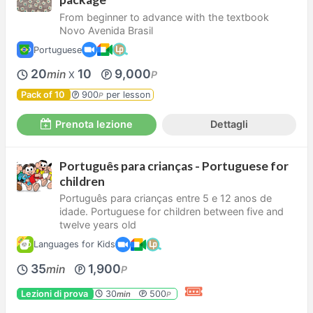
From beginner to advance with the textbook
Novo Avenida Brasil
Portuguese
20
10
9,000
min
P
X
Pack of 10
900
per lesson
P
Prenota lezione
Dettagli
Português para crianças - Portuguese for
children
Português para crianças entre 5 e 12 anos de
idade. Portuguese for children between five and
twelve years old
Languages for Kids
35
1,900
min
P
Lezioni di prova
30
500
min
P