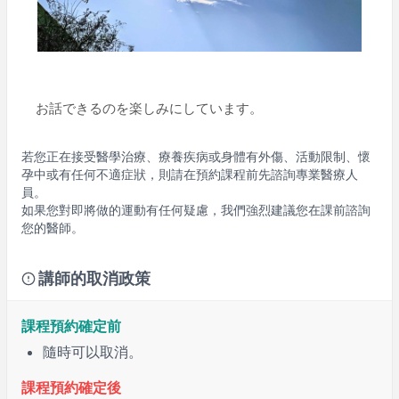
お話できるのを楽しみにしています。
若您正在接受醫學治療、療養疾病或身體有外傷、活動限制、懷
孕中或有任何不適症狀，則請在預約課程前先諮詢專業醫療人
員。
如果您對即將做的運動有任何疑慮，我們強烈建議您在課前諮詢
您的醫師。
講師的取消政策
課程預約確定前
隨時可以取消。
課程預約確定後