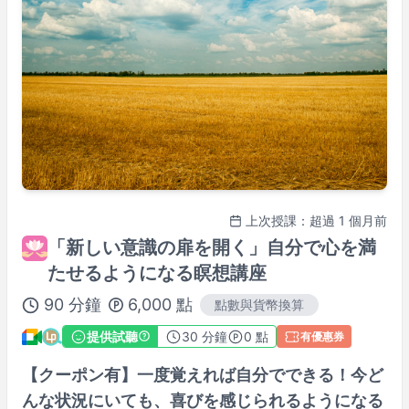
上次授課：超過 1 個月前
「新しい意識の扉を開く」自分で心を満
たせるようになる瞑想講座
90
分鐘
6,000
點
點數與貨幣換算
提供試聽
30
分鐘
0 點
有優惠券
【クーポン有】一度覚えれば自分でできる！今ど
んな状況にいても、喜びを感じられるようになる