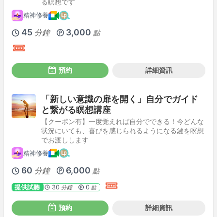
る瞑想です
精神修養
45
3,000
分鐘
點
預約
詳細資訊
「新しい意識の扉を開く」自分でガイド
と繋がる瞑想講座
【クーポン有】一度覚えれば自分でできる！今どんな
状況にいても、喜びを感じられるようになる鍵を瞑想
でお渡しします
精神修養
60
6,000
分鐘
點
提供試聽
30
0
分鐘
點
預約
詳細資訊