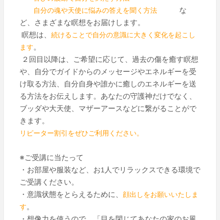
な
自分の魂や天使に悩みの答えを聞く方法
ど、さまざまな瞑想をお届けします。
瞑想は、
続けることで自分の意識に大きく変化を起こし
。
ます
２回目以降は、ご希望に応じて、過去の傷を癒す瞑想
や、自分でガイドからのメッセージやエネルギーを受
け取る方法、自分自身や誰かに癒しのエネルギーを送
る方法をお伝えします。あなたの守護神だけでなく、
ブッダや大天使、マザーアースなどに繋がることがで
きます。
リピーター割引をぜひご利用ください。
※ご受講に当たって
・お部屋や服装など、お
人でリラックスできる環境で
1
ご受講ください。
・意識状態をとらえるために、
顔出しをお願いいたしま
。
す
・想像力を使うので、「目を閉じてあなたの家のお風