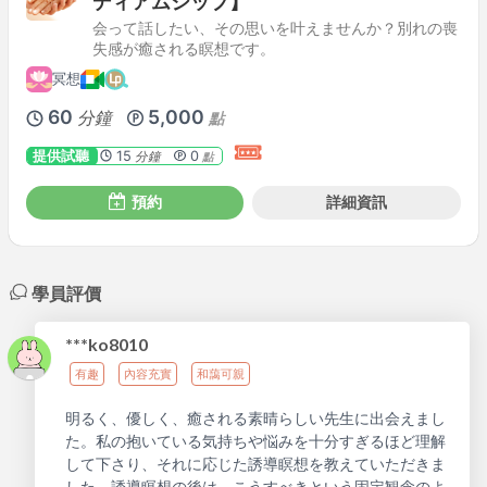
ディアムシップ】
会って話したい、その思いを叶えませんか？別れの喪
失感が癒される瞑想です。
冥想
60
5,000
分鐘
點
提供試聽
15
0
分鐘
點
預約
詳細資訊
學員評價
***ko8010
有趣
內容充實
和藹可親
明るく、優しく、癒される素晴らしい先生に出会えまし
た。私の抱いている気持ちや悩みを十分すぎるほど理解
して下さり、それに応じた誘導瞑想を教えていただきま
した。誘導瞑想の後は、こうすべきという固定観念のよ