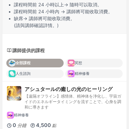
課程時間前
24 小時
以上→ 隨時可以取消。
課程時間前
24 小時內
→ 講師將可能收取消費。
缺席
→ 講師將可能收取消費。
(請與講師確認詳情。)
講師提供的課程
全部課程
冥想
人生諮詢
精神修養
アシュタールの癒しの光のヒーリング
【遠隔オフライン】感情体、精神体を浄化し、宇宙ガ
イドのエネルギータイミングを流すことで、心身を調
和に導きます
精神修養
0
4,500
分鐘
點