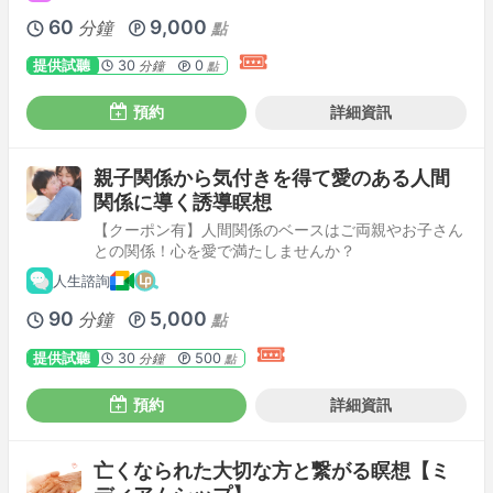
60
9,000
分鐘
點
提供試聽
30
0
分鐘
點
預約
詳細資訊
親子関係から気付きを得て愛のある人間
関係に導く誘導瞑想
【クーポン有】人間関係のベースはご両親やお子さん
との関係！心を愛で満たしませんか？
人生諮詢
90
5,000
分鐘
點
提供試聽
30
500
分鐘
點
預約
詳細資訊
亡くなられた大切な方と繋がる瞑想【ミ