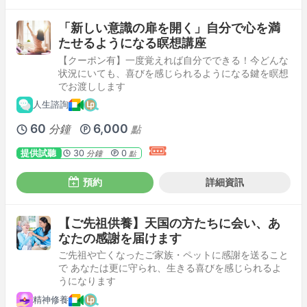
「新しい意識の扉を開く」自分で心を満
たせるようになる瞑想講座
【クーポン有】一度覚えれば自分でできる！今どんな
状況にいても、喜びを感じられるようになる鍵を瞑想
でお渡しします
人生諮詢
60
6,000
分鐘
點
提供試聽
30
0
分鐘
點
預約
詳細資訊
【ご先祖供養】天国の方たちに会い、あ
なたの感謝を届けます
ご先祖や亡くなったご家族・ペットに感謝を送ること
で あなたは更に守られ、生きる喜びを感じられるよ
うになります
精神修養