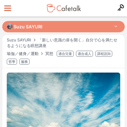
Suzu SAYURI
Suzu SAYURI
Suzu SAYURI
「新しい意識の扉を開く」自分で心を満たせ
るようになる瞑想講座
來自
住在
瑜伽／健身／運動
冥想
適合兒童
適合成人
課程諮詢
15
11
哲學
服務
可授課時段
週二
10:00
–
16:00
週五
10:00
–
14:00
週五
18:00
–
19:00
可能有其他時段，請於預約時確認。
※ 以上為
Asia/Tokyo
時間。
講師檔案