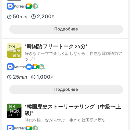
Korean
50
2,200
min
P
Подробнее
*韓国語フリートーク 25分*
好きなテーマで楽しく話しながら、自然な韓国語力ア
ップ！
Korean
25
1,000
min
P
Подробнее
*韓国歴史ストーリーテリング（中級〜上
級)*
時代を旅しながら学ぶ、生きた韓国語と歴史
Korean