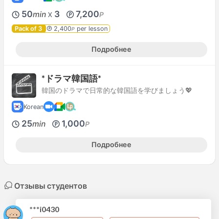
50
3
7,200
min
P
X
Pack of 3
2,400
per lesson
P
Подробнее
*ドラマ韓国語*
韓国のドラマで日常的な韓国語を学びましょう💖
Korean
25
1,000
min
P
Подробнее
Отзывы студентов
***i0430