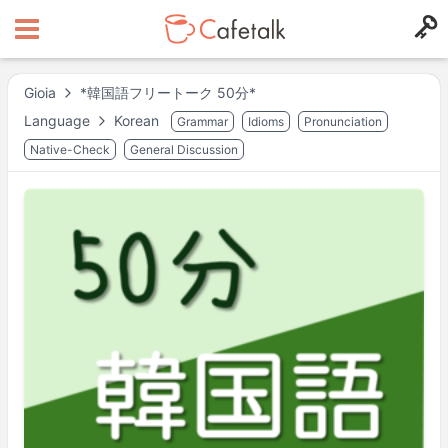
Gioia
*韓国語フリートーク 50分*
Language
Korean
Grammar
Idioms
Pronunciation
Native-Check
General Discussion