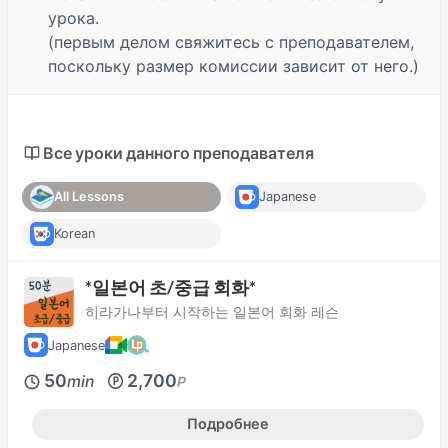
урока.
(первым делом свяжитесь с преподавателем,
поскольку размер комиссии зависит от него.)
Все уроки данного преподавателя
All Lessons
Japanese
Korean
*일본어 초/중급 회화*
히라가나부터 시작하는 일본어 회화 레슨
Japanese
50
2,700
min
P
Подробнее