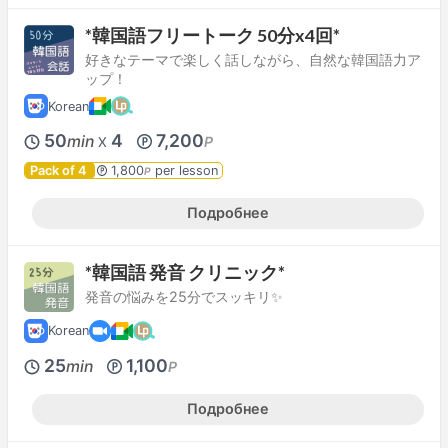
*韓国語フリートーク 50分x4回*
好きなテーマで楽しく話しながら、自然な韓国語力ア
ップ！
Korean
50
4
7,200
min
P
X
Pack of 4
1,800
per lesson
P
Подробнее
*韓国語 発音 クリニック*
発音の悩みを25分でスッキリ✨
Korean
25
1,100
min
P
Подробнее