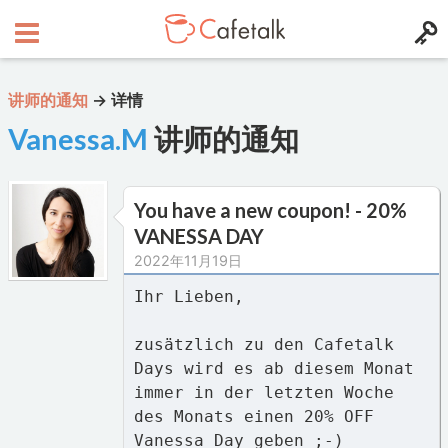
讲师的通知
→
详情
Vanessa.M
讲师的通知
You have a new coupon! - 20%
VANESSA DAY
2022年11月19日
Ihr Lieben,
zusätzlich zu den Cafetalk
Days wird es ab diesem Monat
immer in der letzten Woche
des Monats einen 20% OFF
Vanessa Day geben ;-)