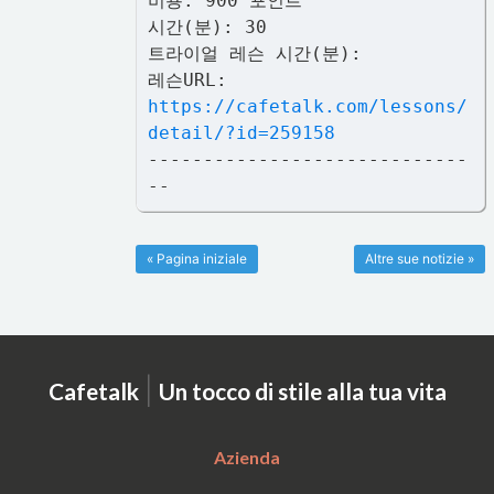
비용: 900 포인트
시간(분): 30
트라이얼 레슨 시간(분):
레슨URL:
https://cafetalk.com/lessons/
detail/?id=259158
-----------------------------
--
« Pagina iniziale
Altre sue notizie »
|
Cafetalk
Un tocco di stile alla tua vita
Azienda