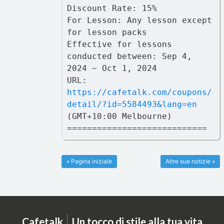
Discount Rate: 15%
For Lesson: Any lesson except
for lesson packs
Effective for lessons
conducted between: Sep 4,
2024 ~ Oct 1, 2024
URL:
https://cafetalk.com/coupons/
detail/?id=5584493&lang=en
(GMT+10:00 Melbourne)
============================
« Pagina iniziale
Altre sue notizie »
|
Cafetalk
Un tocco di stile alla tua vita