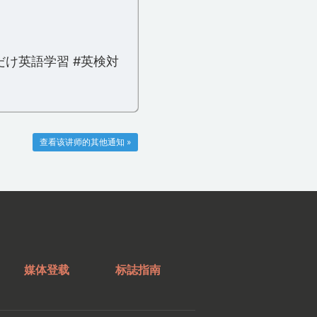
だけ英語学習 #英検対
查看该讲师的其他通知 »
媒体登载
标誌指南