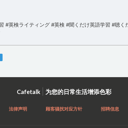
習 #英検ライティング #英検 #聞くだけ英語学習 #聴く
語
|
Cafetalk
为您的日常生活增添色彩
法律声明
顾客骚扰对应方针
招聘信息