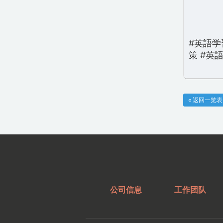
#英語学
策 #英
« 返回一览表
公司信息
工作团队