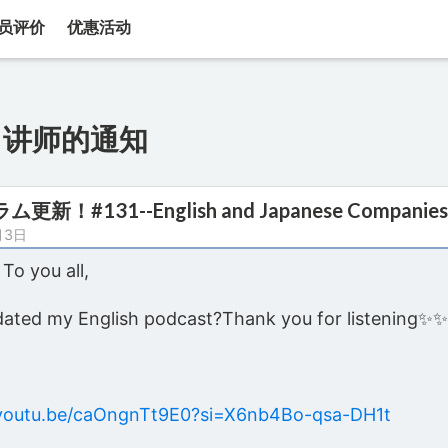
员评价
优惠活动
讲师的通知
更新！#131--English and Japanese Companie
月3日
 you all,
dated my English podcast?Thank you for listening✨
/youtu.be/caOngnTt9E0?si=X6nb4Bo-qsa-DH1t