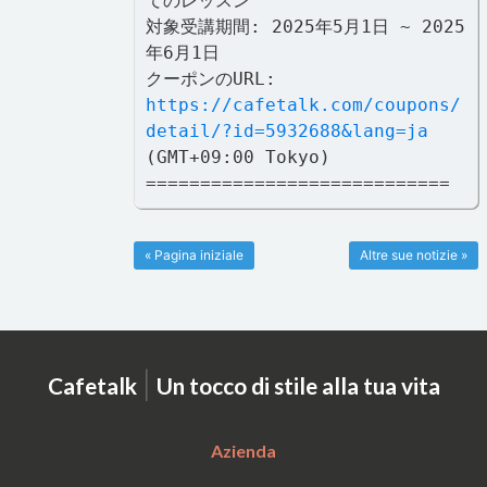
てのレッスン
対象受講期間: 2025年5月1日 ~ 2025
年6月1日
クーポンのURL:
https://cafetalk.com/coupons/
detail/?id=5932688&lang=ja
(GMT+09:00 Tokyo)
============================
« Pagina iniziale
Altre sue notizie »
|
Cafetalk
Un tocco di stile alla tua vita
Azienda