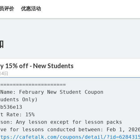
员评价
优惠活动
知
y 15% off - New Students
月4日
======================
 Name: February New Student Coupon
tudents Only)
fb536e13
nt Rate: 15%
sson: Any lesson except for lesson packs
ive for lessons conducted between: Feb 1, 202
ttps://cafetalk.com/coupons/detail/?id=628431