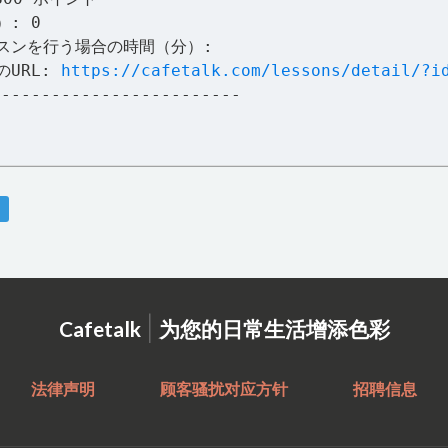
）: 0
スンを行う場合の時間（分）:
のURL:
https://cafetalk.com/lessons/detail/?i
-------------------------
|
Cafetalk
为您的日常生活增添色彩
法律声明
顾客骚扰对应方针
招聘信息