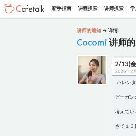
新手指南
课程搜索
讲师搜索
学
讲师的通知
→
详情
Cocomi
讲师的
2/1
2026年2
バレンタ
ビーガン
考えている
さて１３