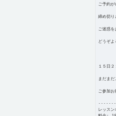
ご予約が
締め切り
ご迷惑を
どうぞよろ
１５日２
まだまだご
ご参加お
------
レッスン
料金: 1