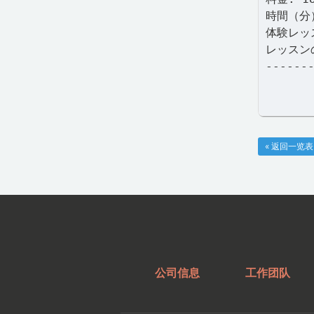
時間（分
体験レッ
レッスン
------
« 返回一览表
公司信息
工作团队