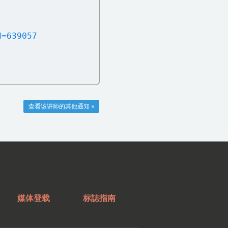
d=639057
查看该讲师的其他通知 »
媒体登载
标誌指南