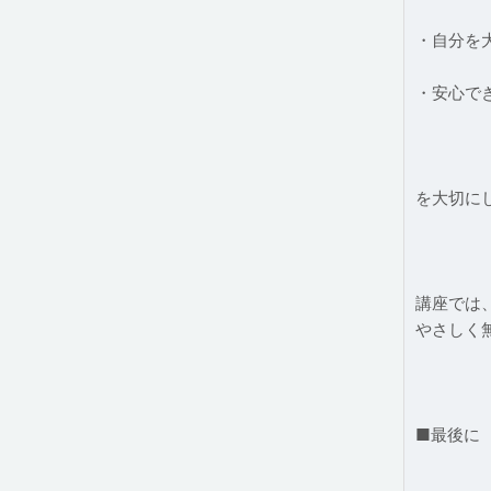
・自分を
・安心で
を大切に
講座では
やさしく
■最後に