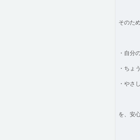
そのた
・自分
・ちょ
・やさ
を、安