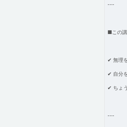
---
■この
✔ 無理
✔ 自分
✔ ちょ
---