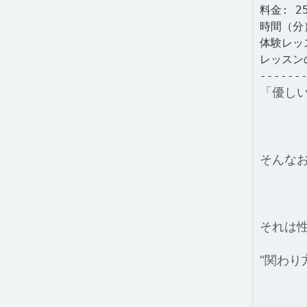
料金: 2
時間（分）
体験レッ
レッスン
------
「優し
そんな
それは
“関わり