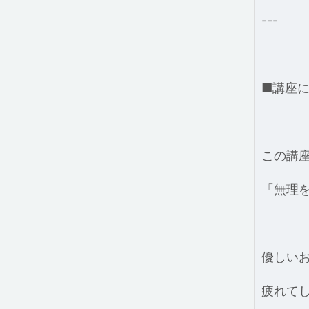
---
■講座
この講
「無理
優しい
疲れて