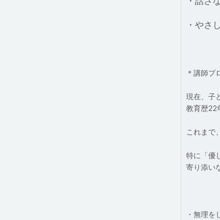
・話さな
・やさ
＊講師プ
現在、子
教育歴22
これまで
特に「優
寄り添い
・無理を