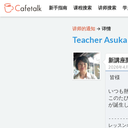
新手指南
课程搜索
讲师搜索
学
讲师的通知
→
详情
Teacher Asuka
新講座
2026年4
皆様
いつも
このた
が誕生
------
レッスン