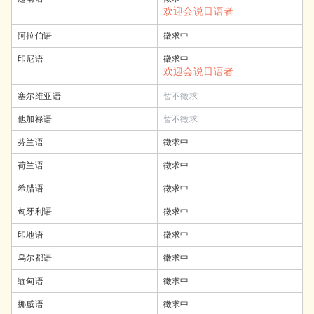
欢迎会说日语者
阿拉伯语
徵求中
印尼语
徵求中
欢迎会说日语者
塞尔维亚语
暂不徵求
他加禄语
暂不徵求
芬兰语
徵求中
荷兰语
徵求中
希腊语
徵求中
匈牙利语
徵求中
印地语
徵求中
乌尔都语
徵求中
缅甸语
徵求中
挪威语
徵求中