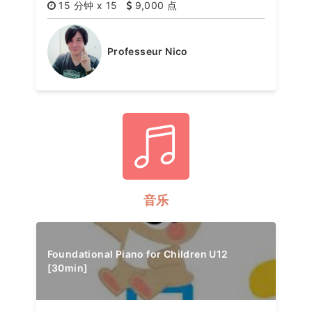
15 分钟 x 15
9,000 点
Professeur Nico
音乐
Foundational Piano for Children U12
[30min]