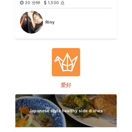
30 分钟
1,500 点
Riny
爱好
Japanese style healthy side dishes