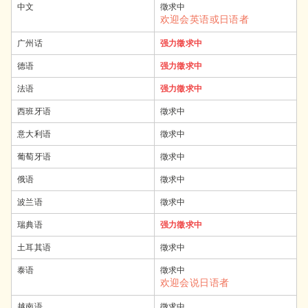
中文
徵求中
欢迎会英语或日语者
广州话
强力徵求中
德语
强力徵求中
法语
强力徵求中
西班牙语
徵求中
意大利语
徵求中
葡萄牙语
徵求中
俄语
徵求中
波兰语
徵求中
瑞典语
强力徵求中
土耳其语
徵求中
泰语
徵求中
欢迎会说日语者
越南语
徵求中