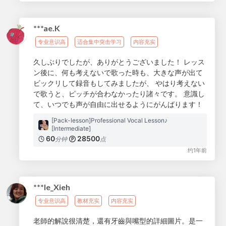
***ae.K
专业意识高
适合集中突击学习
内容充实
久しぶりでしたが、ありがとうございました！ レッス
ン後に、何も考えないで歌った時も、大きな声が出て
ビックリして録音もしてみましたが、 やはり考えない
で歌うと、ピッチが合わなかったり諸々です。 意識し
て、いつでも声が自由に出せるようにがんばります！
[Pack-lesson]Professional Vocal Lesson♪
[Intermediate]
60
28500
分钟
点
约1年前
***le_Xieh
专业意识高
教材充实
内容充实
老師的解說很清楚，還有牙齒與嘴型的詳細圖片。是一