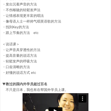
・发出沉着声音的方法
・不伤喉咙的轻鬆发声法
・让情感表现更丰富的唱法
・像母语人士一样帅气唱英语歌的方法
・找到Key的方法
・跟上节奏的方法 etc
＜说话课＞
・让声音具穿透性的方法
・提高音量的说话方法
・轻鬆发声的呼吸方法
・口齿清晰的方法
・好懂的说话方式 etc
▼教过的国内外学员超过百名
不只是日本，我也有在帮国外学员上课。