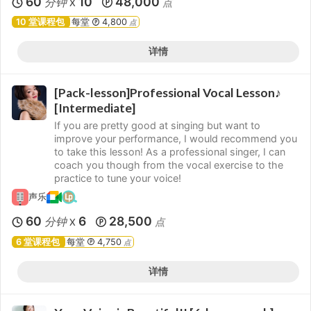
60
10
48,000
分钟
点
X
10 堂课程包
每堂
4,800
点
详情
[Pack-lesson]Professional Vocal Lesson♪
[Intermediate]
If you are pretty good at singing but want to
improve your performance, I would recommend you
to take this lesson! As a professional singer, I can
coach you though from the vocal exercise to the
practice to tune your voice!
声乐
60
6
28,500
分钟
点
X
6 堂课程包
每堂
4,750
点
详情