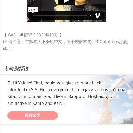
【 Cafetalk翻译 / 2021年10月 】
(＊请注意：讲师本人不会说中文，便于理解本简介由Cafetalk代为翻
译。)
特别採访
Q. Hi Yukina! First, could you give us a brief self-
introduction? A. Hello everyone! I am a jazz vocalist, Yukina
Kita. Nice to meet you! I live in Sapporo, Hokkaido, but I
am active in Kanto and Kan...
阅读全文