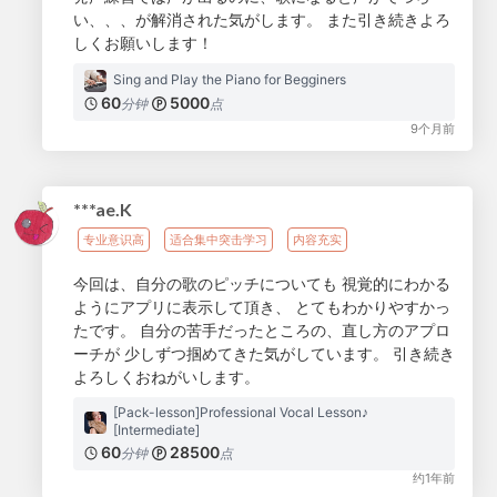
い、、、が解消された気がします。 また引き続きよろ
しくお願いします！
Sing and Play the Piano for Begginers
60
5000
分钟
点
9个月前
***ae.K
专业意识高
适合集中突击学习
内容充实
今回は、自分の歌のピッチについても 視覚的にわかる
ようにアプリに表示して頂き、 とてもわかりやすかっ
たです。 自分の苦手だったところの、直し方のアプロ
ーチが 少しずつ掴めてきた気がしています。 引き続き
よろしくおねがいします。
[Pack-lesson]Professional Vocal Lesson♪
[Intermediate]
60
28500
分钟
点
约1年前