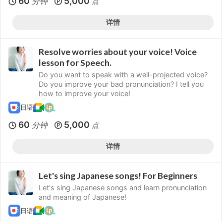
60
5,000
分钟
点
详情
Resolve worries about your voice! Voice
lesson for Speech.
Do you want to speak with a well-projected voice?
Do you improve your bad pronunciation? I tell you
how to improve your voice!
日语
60
5,000
分钟
点
详情
Let's sing Japanese songs! For Beginners
Let's sing Japanese songs and learn pronunciation
and meaning of Japanese!
日语