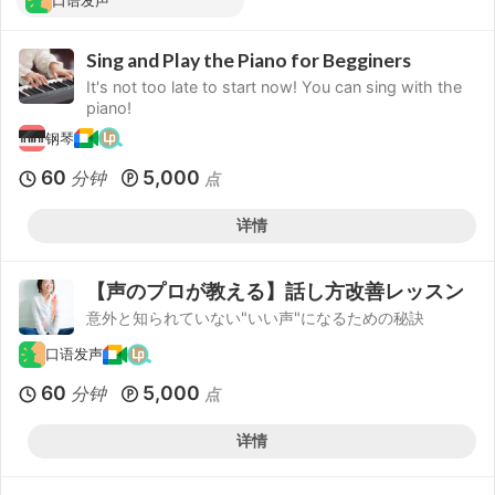
口语发声
Sing and Play the Piano for Begginers
It's not too late to start now! You can sing with the
piano!
钢琴
60
5,000
分钟
点
详情
【声のプロが教える】話し方改善レッスン
意外と知られていない"いい声"になるための秘訣
口语发声
60
5,000
分钟
点
详情