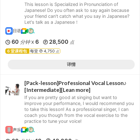
This lesson is Specialized in Pronunciation of
Japanese! Do you often ask to say again because
your friend can't catch what you say in Japanese?
Let's talk as a Japanese！
日语
60
6
28,500
分钟
点
X
6 堂课程包
每堂
4,750
点
详情
[Pack-lesson]Professional Vocal Lesson♪
[Intermediate][Lean more]
If you are pretty good at singing but want to
improve your performance, I would recommend you
to take this lesson! As a professional singer, I can
coach you though from the vocal exercise to the
practice to tune your voice!
声乐