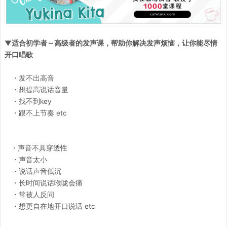
▼适合初学者～高级者的发声课，帮助你解决发声烦恼，让你能尽情
开口唱歌
・发不出高音
・想提高说话音量
・找不到key
・跟不上节奏 etc
・声音不具穿透性
・声音太小
・说话声音低沉
・长时间说话喉咙会痛
・常被人反问
・想更自在地开口说话 etc