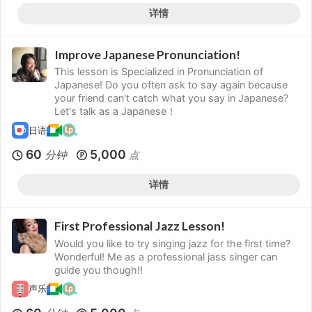
详情
Improve Japanese Pronunciation!
This lesson is Specialized in Pronunciation of
Japanese! Do you often ask to say again because
your friend can't catch what you say in Japanese?
Let's talk as a Japanese！
日语
60
5,000
分钟
点
详情
First Professional Jazz Lesson!
Would you like to try singing jazz for the first time?
Wonderful! Me as a professional jass singer can
guide you though!!
声乐