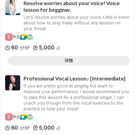
Resolve worries about your voice! Voice
lesson for begginer.
Let's resolve worries about your voice. Little is know
about how to sing freely without any tension on
your throat.
声乐
60
5,000
分钟
点
详情
Professional Vocal Lesson♪ [Intermediate]
If you are pretty good at singing but want to
improve your performance, I would recommend you
to take this lesson! As a professional singer, I can
coach you though from the vocal exercise to the
practice to tune your voice!
声乐
60
5,000
分钟
点