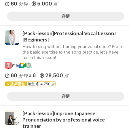
60
5,000
分钟
点
详情
[Pack-lesson]Professional Vocal Lesson♪
[Beginners]
How to sing without hurting your vocal code? From
the basic exercise to the song practice, let’s have
fun in this lesson!
声乐
60
6
28,500
分钟
点
X
6 堂课程包
每堂
4,750
点
详情
[Pack-lesson]Improve Japanese
Pronunciation by professional voice
trainner