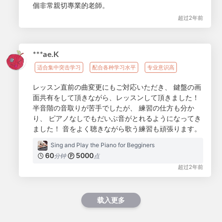
個非常親切專業的老師。
超过2年前
***ae.K
适合集中突击学习
配合各种学习水平
专业意识高
レッスン直前の曲変更にもご対応いただき、 鍵盤の画
面共有をして頂きながら、レッスンして頂きました！
半音階の音取りが苦手でしたが、 練習の仕方も分か
り、 ピアノなしでもだいぶ音がとれるようになってき
ました！ 音をよく聴きながら歌う練習も頑張ります。
Sing and Play the Piano for Begginers
60
5000
分钟
点
超过2年前
载入更多