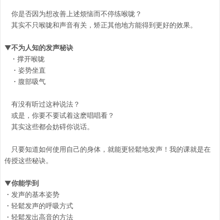
你是否因为想改善上述烦恼而不停练喉咙？
其实不只喉咙和声音有关，矫正其他地方能得到更好的效果。
▼不为人知的发声秘诀
・撑开喉咙
・姿势坐直
・腹部吸气
有没有听过这种说法？
或是，你要不要试着这麽唱唱看？
其实这些都会妨碍你说话。
只要知道如何使用自己的身体，就能更轻鬆地发声！我的课就是在
传授这些秘诀。
▼你能学到
・发声的基本姿势
・轻鬆发声的呼吸方式
・轻鬆发出高音的方法