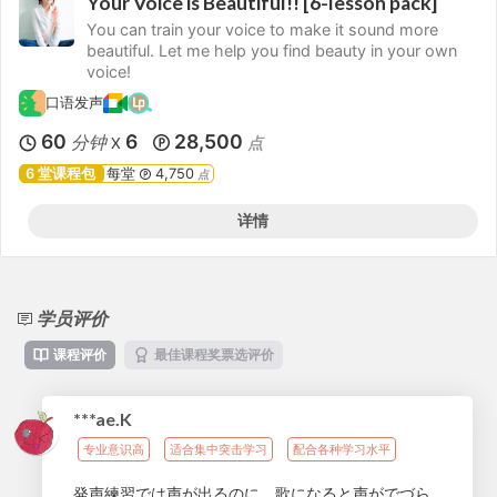
Your Voice is Beautiful!! [6-lesson pack]
You can train your voice to make it sound more
beautiful. Let me help you find beauty in your own
voice!
口语发声
60
6
28,500
分钟
点
X
6 堂课程包
每堂
4,750
点
详情
学员评价
课程评价
最佳课程奖票选评价
***ae.K
专业意识高
适合集中突击学习
配合各种学习水平
発声練習では声が出るのに、歌になると声がでづら