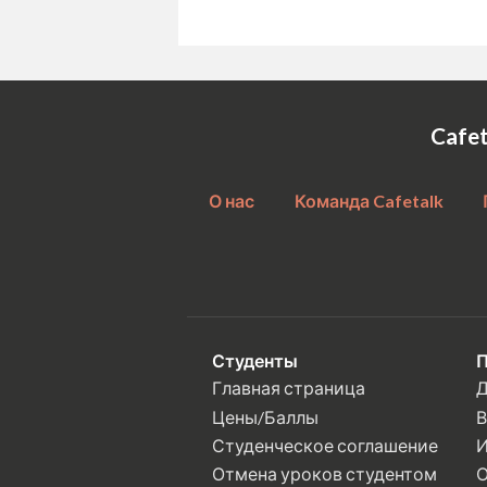
Cafe
О нас
Команда Cafetalk
Студенты
П
Главная страница
Д
Цены/Баллы
В
Студенческое соглашение
И
Отмена уроков студентом
О