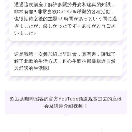
透過這次講座了解許多關於丹麥和瑞典的知識，
非常有趣!! 非常喜歡Cafetalk舉辦的各種活動，
也很期待之後的主題~! 時間があっという間に過
ぎましたが、楽しかったです~ ありがとうござ
いました♪
這是我第一次參加線上研討會，真有趣，讓我了
解了北歐的生活方式，也心生嚮往那樣親近自然
與舒適的生活呢!
欢迎从咖啡滔客的官方YouTube频道观赏过去的座谈
会及讲师介绍视频！