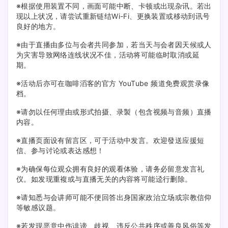
※根据使用装置不同，画面可能中断、卡顿或出现杂讯。若出
现以上状况，请尝试重新链结Wi-Fi、更换装置或移动到讯号
良好的地方。
※由于直播由多位与会者共同参加，若当天与会者因天候或人
为灾害导致网络连线状况不佳，活动将可能临时取消或延
期。
※活动后亦可在咖啡滔客的官方 YouTube 频道免费观赏录像
档。
※请勿以任何理由或形式拍摄、录製（包含视频与音频）直播
内容。
※直播页面设有留言区，可于活动中发言。欢迎發送应援短
信、参与讨论或表达感想！
※为确保每位观众拥有良好的观看体验，请务必留意发言礼
仪。如发现重複或与直播无关的内容将可能迳行删除。
※请知悉与会讲师可能不便回答出身国家政治立场或宗教信仰
等敏感议题。
※若发现恶意中伤诽谤、歧视、违反公共秩序或善良风俗等发