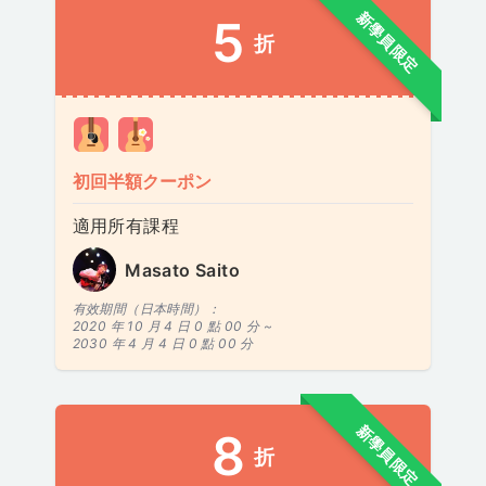
新學員限定
5
折
初回半額クーポン
適用所有課程
Masato Saito
有效期間（日本時間）：
2020 年 10 月 4 日 0 點 00 分 ~
2030 年 4 月 4 日 0 點 00 分
新學員限定
8
折