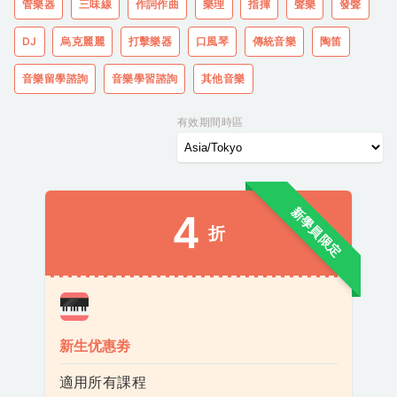
管樂器
三味線
作詞作曲
樂理
指揮
聲樂
發聲
DJ
烏克麗麗
打擊樂器
口風琴
傳統音樂
陶笛
音樂留學諮詢
音樂學習諮詢
其他音樂
有效期間時區
新學員限定
4
折
新生优惠劵
適用所有課程