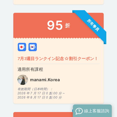
95
所有學員
折
7月3週目ランクイン記念 ✩ 割引クーポン！
適用所有課程
manami.Korea
有效期間（日本時間）：
2026 年 7 月 17 日 0 點 00 分 ~
2026 年 8 月 17 日 0 點 00 分
線上客服諮詢