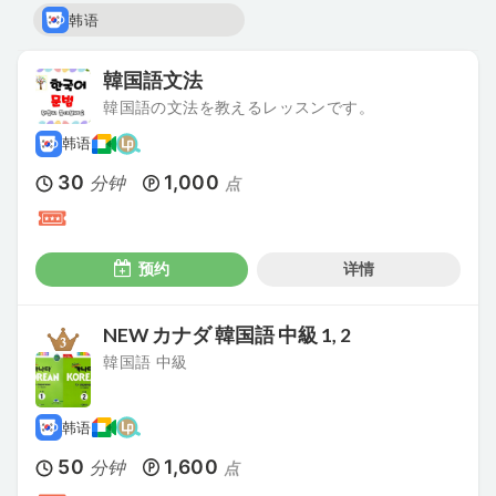
韩语
韓国語文法
韓国語の文法を教えるレッスンです。
韩语
30
1,000
分钟
点
预约
详情
NEW カナダ 韓国語 中級 1, 2
韓国語 中級
韩语
50
1,600
分钟
点