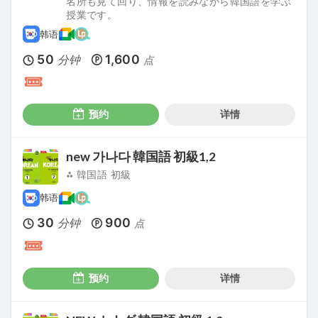
名所も見て回り、情報を読みながら韓国語を学ぶ
授業です。
韩语
50
1,600
分钟
点
预约
详情
new 가나다 韓国語 初級1,2
⁂ 韓国語 初級
韩语
30
900
分钟
点
预约
详情