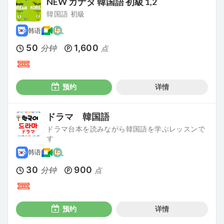
NEW カナダ 韓国語 初級 1,2
韓国語 初級
韩语
50
1,600
分钟
点
预约
详情
ドラマ 韓国語
ドラマ台本を読みながら韓国語を学ぶレッスンで
す
韩语
30
900
分钟
点
预约
详情