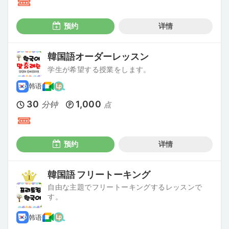
预约
详情
韓国語オーダーレッスン
学生が希望する授業をします。
韩语
30
1,000
分钟
点
预约
详情
韓国語 フリートーキング
自由な主題でフリートーキングするレッスンで
す。
韩语