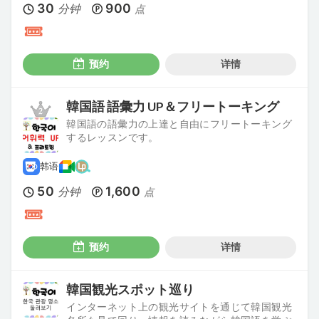
30
900
分钟
点
预约
详情
韓国語 語彙力 UP＆フリートーキング
韓国語の語彙力の上達と自由にフリートーキング
するレッスンです。
韩语
50
1,600
分钟
点
预约
详情
韓国観光スポット巡り
インターネット上の観光サイトを通じて韓国観光