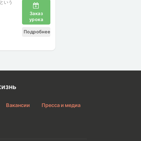
という
Заказ
урока
Подробнее
жизнь
Вакансии
Пресса и медиа