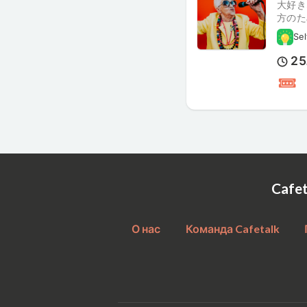
大好き
方のた
Se
25
Cafe
О нас
Команда Cafetalk