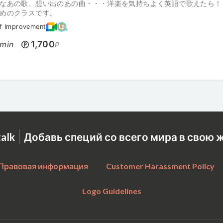
なあの歌、想い出のあの曲・・・洋楽を気持ちよく英語で歌えたら！
めのクラスです。
lf Improvement
1,700
min
P
|
talk
Добавь специй со всего мира в свою 
Правовая информация
Customer Harassment Policy
Logo Guidelines