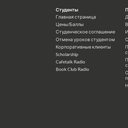
Студенты
П
Главная страница
Д
Цены/Баллы
В
Студенческое соглашение
И
Отмена уроков студентом
О
Корпоративные клиенты
П
с
Scholarship
П
Cafetalk Radio
с
Book Club Radio
О
п
Н