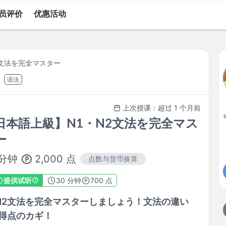
员评价
优惠活动
2文法を完全マスター
语法
上次授课：超过 1 个月前
日本語上級】N1・N2文法を完全マス
ー
2,000
点
分钟
点数与货币换算
提供试听
30
分钟
700 点
・N2文法を完全マスターしましょう！文法の違い
得点のカギ！