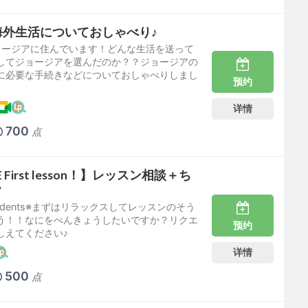
海外生活についておしゃべり♪
ジョージアに住んでいます！どんな生活を送って
してジョージアを選んだのか？？ジョージアの
に必要な手続きなどについておしゃべりしまし
预约
详情
700
点
 First lesson！】レッスン相談＋ち
ク
 Students※まずはリラックスしてレッスンのそう
う！！なにをべんきょうしたいですか？リクエ
预约
しえてください♪
详情
500
点