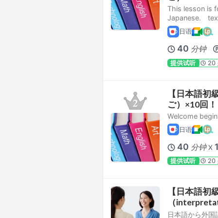
This lesson is 
Japanese. 
日语
40
分钟
提供试听
20
【日本語初級】
ご）×10回！
Welcome beginn
日语
40
分钟
X
提供试听
20
【日本語初
（interpretat
日本語から外国