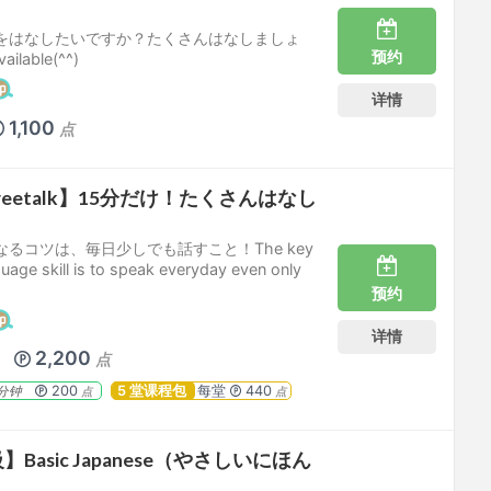
をはなしたいですか？たくさんはなしましょ
预约
ailable(^^)
详情
1,100
点
eetalk】15分だけ！たくさんはなし
るコツは、毎日少しでも話すこと！The key
uage skill is to speak everyday even only
预约
详情
5
2,200
点
200
5 堂课程包
每堂
440
分钟
点
点
Basic Japanese（やさしいにほん