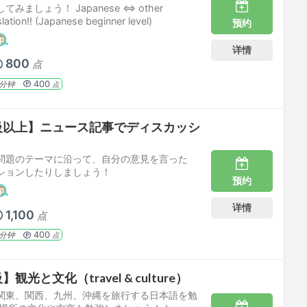
みましょう！ Japanese ⇔ other
lation!! (Japanese beginner level)
预约
详情
800
点
400
分钟
点
級以上】ニュース記事でディスカッシ
問題のテーマに沿って、自分の意見を言った
ションしたりしましょう！
预约
详情
1,100
点
400
分钟
点
光と文化（travel & culture）
関東、関西、九州、沖縄を旅行する日本語を勉