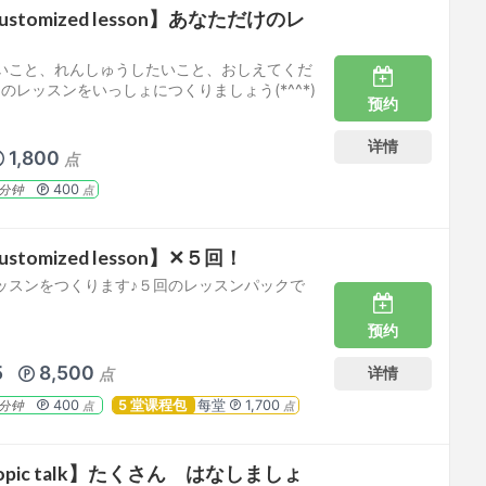
tomized lesson】あなただけのレ
いこと、れんしゅうしたいこと、おしえてくだ
のレッスンをいっしょにつくりましょう(*^^*)
预约
详情
1,800
点
400
分钟
点
tomized lesson】✕５回！
ッスンをつくります♪５回のレッスンパックで
预约
5
8,500
详情
点
400
5 堂课程包
每堂
1,700
分钟
点
点
pic talk】たくさん はなしましょ