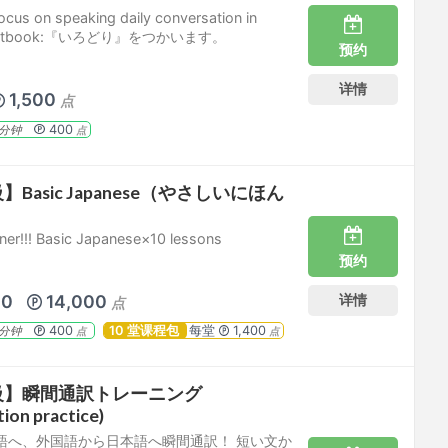
focus on speaking daily conversation in
textbook:『いろどり』をつかいます。
预约
详情
1,500
点
400
分钟
点
Basic Japanese（やさしいにほん
er!!! Basic Japanese×10 lessons
预约
10
14,000
详情
点
400
10 堂课程包
每堂
1,400
分钟
点
点
級】瞬間通訳トレーニング
ion practice)
語へ、外国語から日本語へ瞬間通訳！ 短い文か