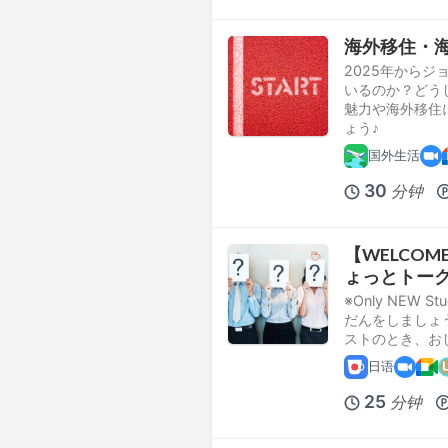
海外移住・
2025年から
いるのか？どう
魅力や海外移住
ょう♪
国外生活
30
分钟
【WELCOME
ょっとトー
※Only NEW
だんをしましょ
ストのとき、お
日语
25
分钟