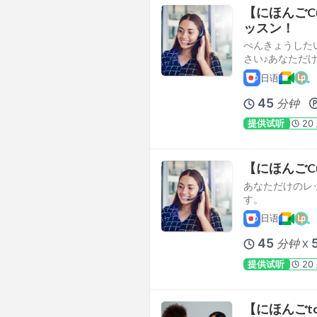
【にほんごCus
ッスン！
べんきょうした
さい♪あなただけ
日语
45
分钟
提供试听
20
【にほんごCus
あなただけのレ
す。
日语
45
分钟
X
提供试听
20
【にほんごto