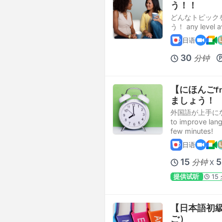
う！！
どんなトピック
う！ any level av
日语
30
分钟
【にほんごfr
ましょう！
外国語が上手にな
to improve lang
few minutes!
日语
15
分钟
X
提供试听
15
【日本語初級】
ご）