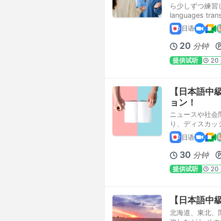
ら少しずつ練習して
languages trans
日语
20
分钟
提供试听
20
【日本語中
ョン！
ニュースや社会
り、ディスカッ
日语
30
分钟
提供试听
20
【日本語中級】観
北海道、東北、