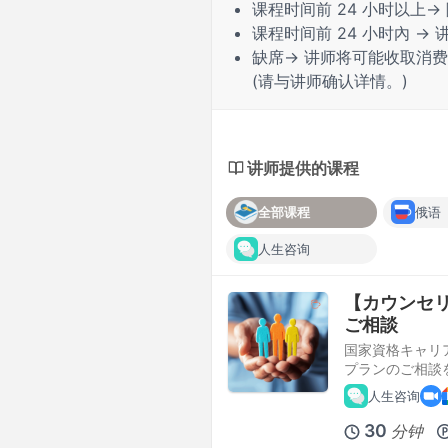
课程时间前
24 小时
以上→
课程时间前
24 小时內
→ 
缺席
→ 讲师将可能收取消
(请与讲师确认详情。)
讲师提供的课程
全部课程
俄语
人生咨询
【カウンセ
ご相談
国家資格キャリ
プランのご相談
人生咨询
30
分钟