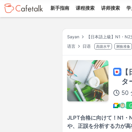
新手指南
课程搜索
讲师搜索
学
Sayan
【日本語上級】N1・N
语言
日语
高级水平
测验准备
【
タ
50
JLPT合格に向けて！N1
や、正誤を分析する力が高