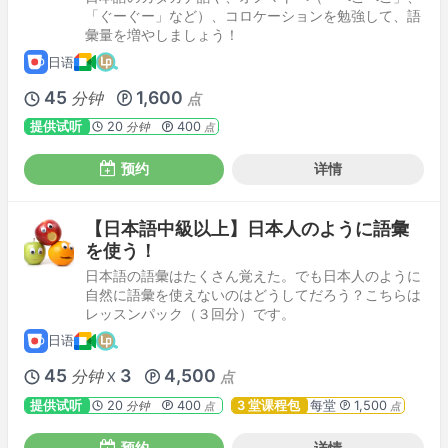
「ぐーぐー」など）、コロケーションを勉強して、語
彙量を増やしましょう！
日语
45
1,600
分钟
点
提供试听
20
400
分钟
点
预约
详情
【日本語中級以上】日本人のように語彙
を使う！
日本語の語彙はたくさん覚えた。でも日本人のように
自然に語彙を使えないのはどうしてだろう？こちらは
レッスンパック（３回分）です。
日语
45
3
4,500
分钟
点
X
提供试听
20
400
3 堂课程包
每堂
1,500
分钟
点
点
预约
详情