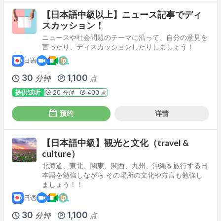
【日本語中級以上】ニュース記事でディ
スカッション！
ニュースや社会問題のテーマに沿って、自分の意見を
言ったり、ディスカッションしたりしましょう！
日语
30
1,100
分钟
点
提供试听
20
400
分钟
点
预约
详情
【日本語中級】観光と文化（travel &
culture）
北海道、東北、関東、関西、九州、沖縄を旅行する日
本語を勉強しながら その場所の文化や方言も勉強し
ましょう！！
日语
30
1,100
分钟
点