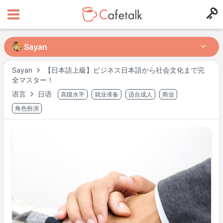
Sayan
Sayan
Sayan
【日本語上級】ビジネス日本語から社会文化まで完
全マスター！
来自
住在
语言
日语
高级水平
就业准备
适合成人
商业
178
77
角色扮演
可授课时间段
每周时间段可能不同。
请于预约时确认。
※ 以上为
Asia/Tokyo
时间。
讲师档案