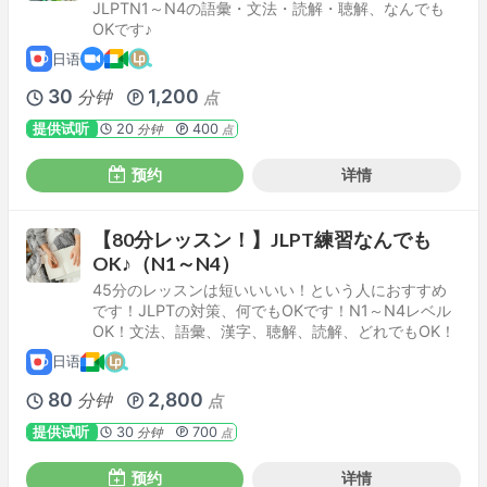
JLPTN1～N4の語彙・文法・読解・聴解、なんでも
OKです♪
日语
30
1,200
分钟
点
提供试听
20
400
分钟
点
预约
详情
【80分レッスン！】JLPT練習なんでも
OK♪（N1～N4）
45分のレッスンは短いいいい！という人におすすめ
です！JLPTの対策、何でもOKです！N1～N4レベル
OK！文法、語彙、漢字、聴解、読解、どれでもOK！
日语
80
2,800
分钟
点
提供试听
30
700
分钟
点
预约
详情