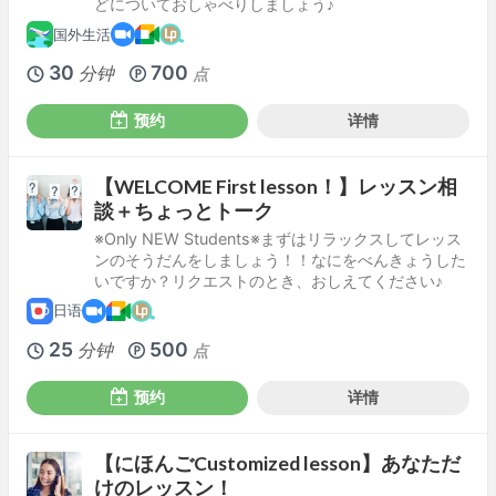
どについておしゃべりしましょう♪
国外生活
30
700
分钟
点
预约
详情
【WELCOME First lesson！】レッスン相
談＋ちょっとトーク
※Only NEW Students※まずはリラックスしてレッス
ンのそうだんをしましょう！！なにをべんきょうした
いですか？リクエストのとき、おしえてください♪
日语
25
500
分钟
点
预约
详情
【にほんごCustomized lesson】あなただ
けのレッスン！