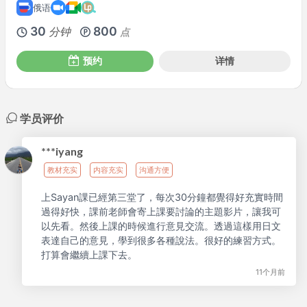
俄语
30
800
分钟
点
预约
详情
学员评价
***iyang
教材充实
内容充实
沟通方便
上Sayan課已經第三堂了，每次30分鐘都覺得好充實時間
過得好快，課前老師會寄上課要討論的主題影片，讓我可
以先看。然後上課的時候進行意見交流。透過這樣用日文
表達自己的意見，學到很多各種說法。很好的練習方式。
打算會繼續上課下去。
11个月前