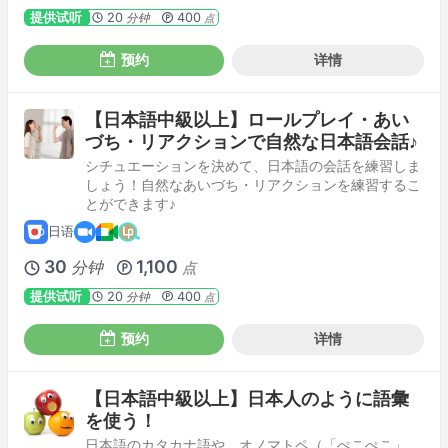
提供试听
20
400
分钟
点
预约
详情
【日本語中級以上】ロールプレイ・あい
づち・リアクションで自然な日本語会話♪
シチュエーションを決めて、日本語の会話を練習しま
しょう！自然なあいづち・リアクションを練習するこ
とができます♪
日语
30
1,100
分钟
点
提供试听
20
400
分钟
点
预约
详情
【日本語中級以上】日本人のように語彙
を使う！
日本語のカタカナ語や、オノマトペ（「ぺこぺこ」、