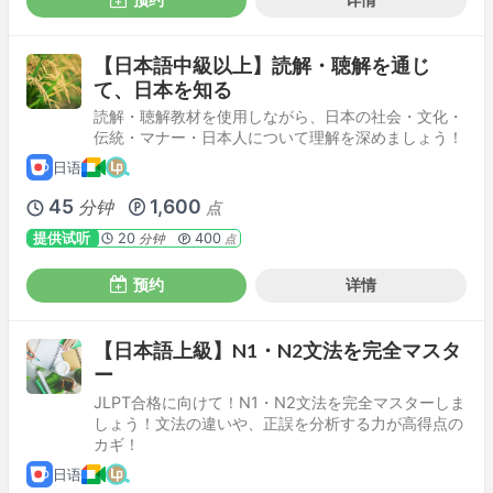
【日本語中級以上】読解・聴解を通じ
て、日本を知る
読解・聴解教材を使用しながら、日本の社会・文化・
伝統・マナー・日本人について理解を深めましょう！
日语
45
1,600
分钟
点
提供试听
20
400
分钟
点
预约
详情
【日本語上級】N1・N2文法を完全マスタ
ー
JLPT合格に向けて！N1・N2文法を完全マスターしま
しょう！文法の違いや、正誤を分析する力が高得点の
カギ！
日语