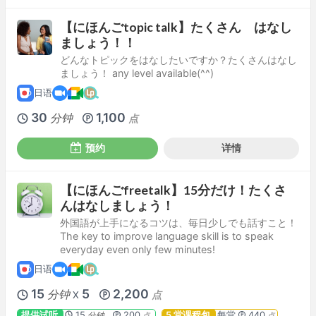
【にほんごtopic talk】たくさん はなし
ましょう！！
どんなトピックをはなしたいですか？たくさんはなし
ましょう！ any level available(^^)
日语
30
1,100
分钟
点
预约
详情
【にほんごfreetalk】15分だけ！たくさ
んはなしましょう！
外国語が上手になるコツは、毎日少しでも話すこと！
The key to improve language skill is to speak
everyday even only few minutes!
日语
15
5
2,200
分钟
点
X
提供试听
15
200
5 堂课程包
每堂
440
分钟
点
点