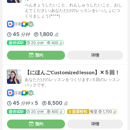
べんきょうしたいこと、れんしゅうしたいこと、おし
えてください♪あなただけのレッスンをいっしょにつ
くりましょう(*^^*)
日语
45
1,800
分钟
点
提供试听
20
400
分钟
点
预约
详情
【にほんごCustomized lesson】✕５回！
あなただけのレッスンをつくります♪５回のレッスン
パックです。
日语
45
5
8,500
分钟
点
X
提供试听
20
400
5 堂课程包
每堂
1,700
分钟
点
点
预约
详情