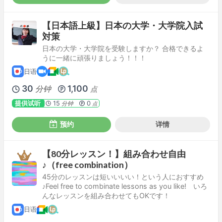
【日本語上級】日本の大学・大学院入試
対策
日本の大学・大学院を受験しますか？ 合格できるよ
うに一緒に頑張りましょう！！！
日语
30
1,100
分钟
点
提供试听
15
0
分钟
点
预约
详情
【80分レッスン！】組み合わせ自由
♪（free combination）
45分のレッスンは短いいいい！という人におすすめ
♪Feel free to combinate lessons as you like! いろ
んなレッスンを組み合わせてもOKです！
日语