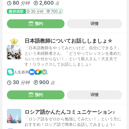
80
2,600
分钟
点
提供试听
30
700
分钟
点
预约
详情
日本語教師についてお話ししましょ☆
「日本語教師をやってみたいけど、自分にできる？」
という未経験者さん、「どうやってレッスンを進めた
らいいか分からない！」という新人さん！大丈夫で
す！リラックスしてお話ししましょ♪
人生咨询
30
900
分钟
点
预约
详情
ロシア語かんたんコミュニケーション♪
「ロシア語をゼロから勉強してみたい！」という方に
おすすめ！ロシア語で簡単に会話してみましょう♪