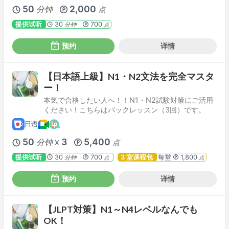
50
2,000
分钟
点
提供试听
30
700
分钟
点
预约
详情
【日本語上級】N1・N2文法を完全マスタ
ー！
本気で合格したい人へ！！N1・N2試験対策にご活用
ください！こちらはパックレッスン（3回）です。
日语
50
3
5,400
分钟
点
X
提供试听
30
700
3 堂课程包
每堂
1,800
分钟
点
点
预约
详情
【JLPT対策】N1～N4レベルなんでも
OK！