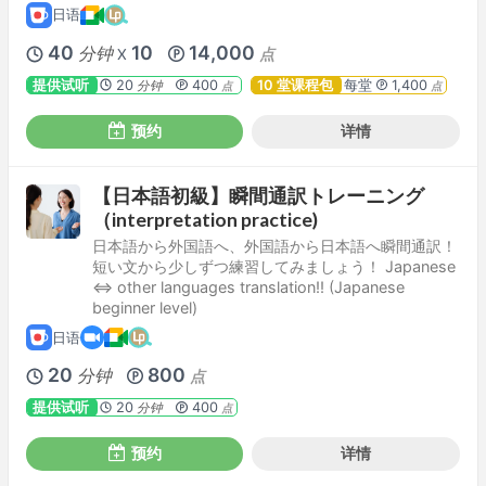
日语
40
10
14,000
分钟
点
X
提供试听
20
400
10 堂课程包
每堂
1,400
分钟
点
点
预约
详情
【日本語初級】瞬間通訳トレーニング
（interpretation practice)
日本語から外国語へ、外国語から日本語へ瞬間通訳！
短い文から少しずつ練習してみましょう！ Japanese
⇔ other languages translation!! (Japanese
beginner level)
日语
20
800
分钟
点
提供试听
20
400
分钟
点
预约
详情