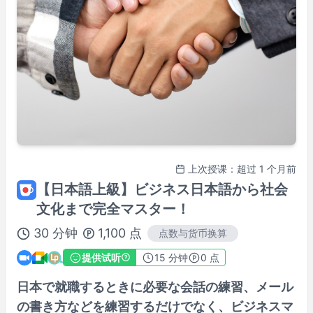
上次授课：超过 1 个月前
【日本語上級】ビジネス日本語から社会
文化まで完全マスター！
30
分钟
1,100
点
点数与货币换算
提供试听
15
分钟
0 点
日本で就職するときに必要な会話の練習、メール
の書き方などを練習するだけでなく、ビジネスマ