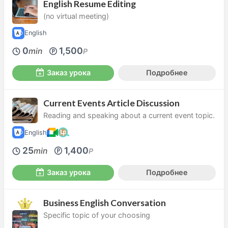
English Resume Editing
(no virtual meeting)
English
0
1,500
min
P
Заказ урока
Подробнее
Current Events Article Discussion
Reading and speaking about a current event topic.
English
25
1,400
min
P
Заказ урока
Подробнее
Business English Conversation
Specific topic of your choosing