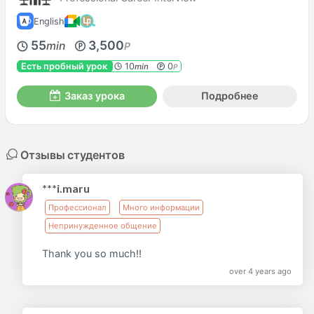
English
55
3,500
min
P
Есть пробный урок
10
0
min
P
Заказ урока
Подробнее
Отзывы студентов
***i.maru
Профессионал
Много информации
Непринужденное общение
Thank you so much!!
over 4 years ago