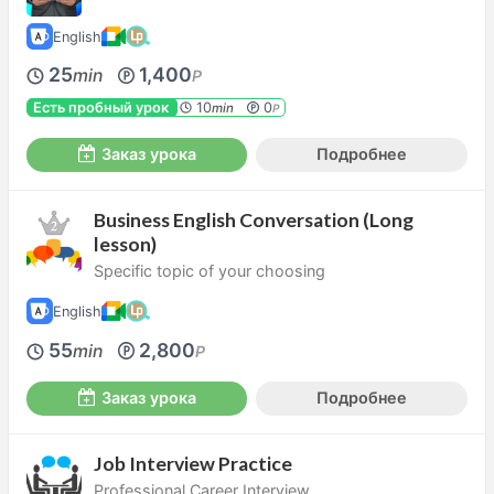
English
25
1,400
min
P
Есть пробный урок
10
0
min
P
Заказ урока
Подробнее
Business English Conversation (Long
lesson)
Specific topic of your choosing
English
55
2,800
min
P
Заказ урока
Подробнее
Job Interview Practice
Professional Career Interview