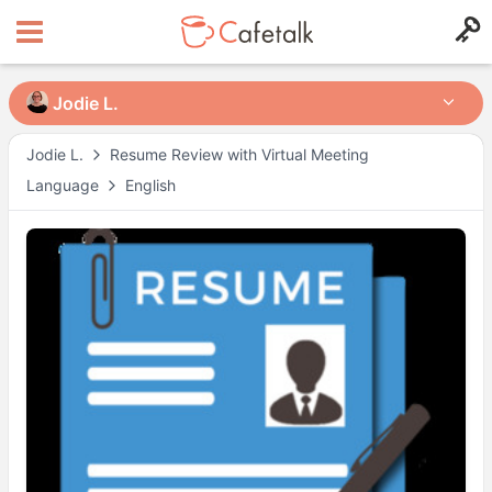
Jodie L.
Jodie L.
Jodie L.
Resume Review with Virtual Meeting
Language
English
from
in
425
142
Доступное время
Mon
10:30
–
12:00
Sat
10:30
–
12:00
Sun
10:30
–
12:00
Actual availability may differ. Please check when you make a request.
Shown in
Asia/Tokyo
time.
Профиль преподавателя