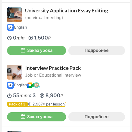
University Application Essay Editing
(no virtual meeting)
English
0
1,500
min
P
Заказ урока
Подробнее
Interview Practice Pack
Job or Educational Interview
English
55
3
8,900
min
P
X
Pack of 3
2,967
per lesson
P
Заказ урока
Подробнее