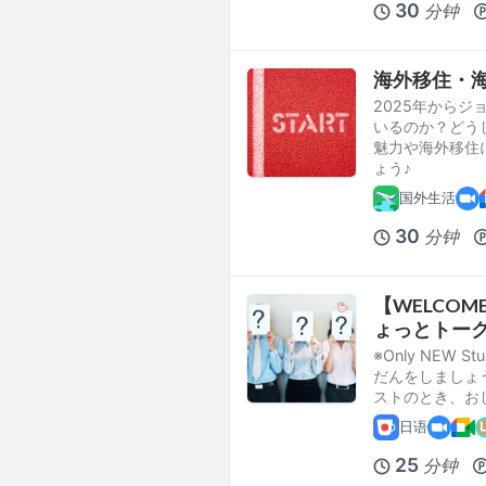
30
分钟
海外移住・
2025年から
いるのか？どう
魅力や海外移住
ょう♪
国外生活
30
分钟
【WELCOME
ょっとトー
※Only NEW
だんをしましょ
ストのとき、お
日语
25
分钟