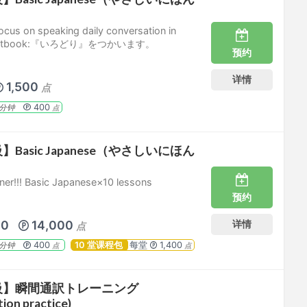
focus on speaking daily conversation in
textbook:『いろどり』をつかいます。
预约
详情
1,500
点
400
分钟
点
Basic Japanese（やさしいにほん
er!!! Basic Japanese×10 lessons
预约
10
14,000
详情
点
400
10 堂课程包
每堂
1,400
分钟
点
点
級】瞬間通訳トレーニング
ion practice)