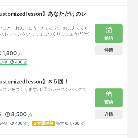
tomized lesson】あなただけのレ
いこと、れんしゅうしたいこと、おしえてくだ
のレッスンをいっしょにつくりましょう(*^^*)
预约
详情
1,800
点
400
分钟
点
tomized lesson】✕５回！
ッスンをつくります♪５回のレッスンパックで
预约
5
8,500
详情
点
400
5 堂课程包
每堂
1,700
分钟
点
点