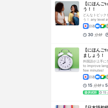
【にほんごto
う！！
どんなトピック
う！ any level av
日语
30
分钟
【にほんごfr
ましょう！
外国語が上手にな
to improve lang
few minutes!
日语
15
分钟
X
提供试听
15
【日本語初級】