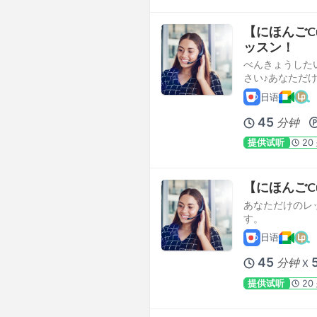
【にほんごCus
ッスン！
べんきょうした
さい♪あなただけ
日语
45
分钟
提供试听
20
【にほんごCus
あなただけのレ
す。
日语
45
分钟
X
提供试听
20