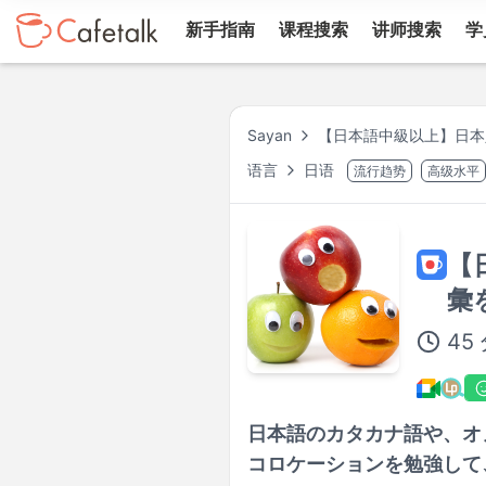
新手指南
课程搜索
讲师搜索
学
Sayan
【日本語中級以上】日本
语言
日语
流行趋势
高级水平
【
彙
45
日本語のカタカナ語や、オ
コロケーションを勉強して