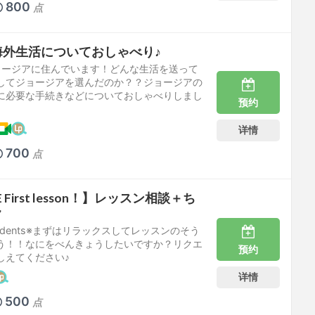
800
点
海外生活についておしゃべり♪
ジョージアに住んでいます！どんな生活を送って
してジョージアを選んだのか？？ジョージアの
に必要な手続きなどについておしゃべりしまし
预约
详情
700
点
 First lesson！】レッスン相談＋ち
ク
 Students※まずはリラックスしてレッスンのそう
う！！なにをべんきょうしたいですか？リクエ
预约
しえてください♪
详情
500
点