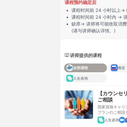
课程预约确定后
课程时间前
24 小时
以上→
课程时间前
24 小时內
→ 
缺席
→ 讲师将可能收取消
(请与讲师确认详情。)
讲师提供的课程
全部课程
俄语
人生咨询
【カウンセ
ご相談
国家資格キャリ
プランのご相談
人生咨询