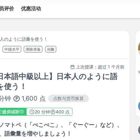
员评价
优惠活动
人のように語彙を使う！
中级水平
测验准备
词彙
上次授课：超过 1 个月前
日本語中級以上】日本人のように語
を使う！
1,600
点
分钟
点数与货币换算
提供试听
20
分钟
400 点
ノマトペ（「ぺこぺこ」、「ぐーぐー」など）、
、語彙量を増やしましょう！