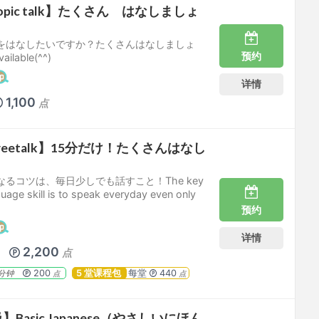
pic talk】たくさん はなしましょ
をはなしたいですか？たくさんはなしましょ
预约
ailable(^^)
详情
1,100
点
eetalk】15分だけ！たくさんはなし
るコツは、毎日少しでも話すこと！The key
uage skill is to speak everyday even only
预约
详情
5
2,200
点
200
5 堂课程包
每堂
440
分钟
点
点
Basic Japanese（やさしいにほん