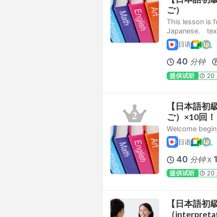
ご）
This lesson is 
Japanese. 
日语
40
分钟
提供试听
20
【日本語初級】
ご）×10回！
Welcome beginn
日语
40
分钟
X
提供试听
20
【日本語初
（interpretat