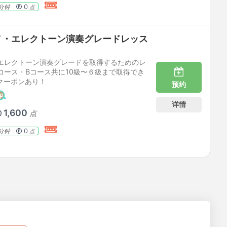
0
分钟
点
ノ・エレクトーン演奏グレードレッス
エレクトーン演奏グレードを取得するためのレ
コース・Bコース共に10級〜６級まで取得でき
fクーポンあり！
预约
详情
1,600
点
0
分钟
点