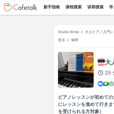
新手指南
课程搜索
讲师搜索
学
Studio Annie
大人ピアノ入門レ
音乐
钢琴
大
25
ピアノレッスンが初めての
にレッスンを進めて行きます
を受けられる方対象）