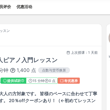
员评价
优惠活动
ッスン
上次授课：1 天前
人ピアノ入門レッスン
1,400
点
分钟
点数与货币换算
提供试听
15
分钟
0 点
有优惠券
大人の方対象です。 皆様のペースに合わせて丁寧
。 20％offクーポンあり！（←初めてレッスン