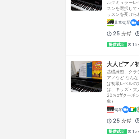
ルグミュラーレ
スンを選択してく
ッスンを受けら
儿童钢琴
25
分钟
提供试听
15
大人ピアノ
基礎練習、クラ
アノなど なん
は初級レベルの
は、キッズ・大
20％offクー
象）
钢琴
25
分钟
提供试听
15