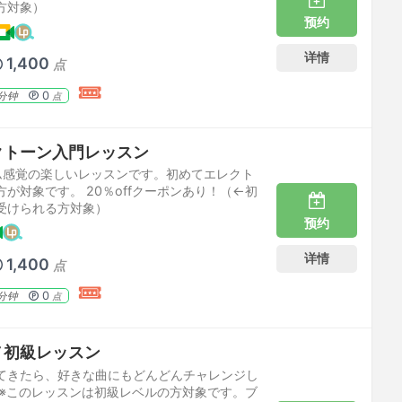
方対象）
预约
详情
1,400
点
0
分钟
点
クトーン入門レッスン
ム感覚の楽しいレッスンです。初めてエレクト
が対象です。 20％offクーポンあり！（←初
受けられる方対象）
预约
详情
1,400
点
0
分钟
点
ノ初級レッスン
てきたら、好きな曲にもどんどんチャレンジし
 ※このレッスンは初級レベルの方対象です。ブ