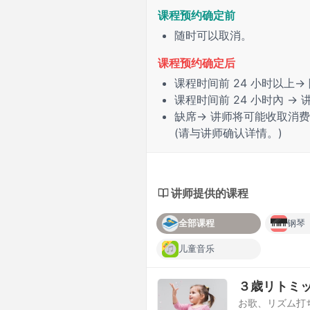
课程预约确定前
随时可以取消。
课程预约确定后
课程时间前
24 小时
以上→
课程时间前
24 小时內
→ 
缺席
→ 讲师将可能收取消
(请与讲师确认详情。)
讲师提供的课程
全部课程
钢琴
儿童音乐
３歳リトミ
お歌、リズム打ち