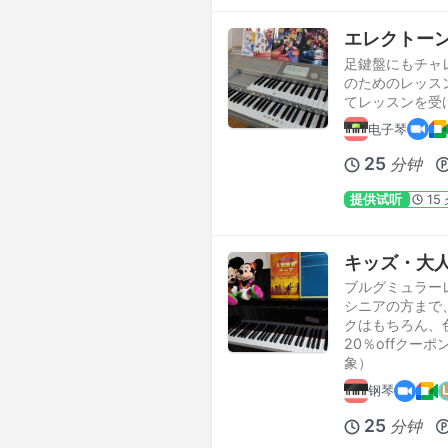
エレクトー
足鍵盤にもチャ
のためのレッスン
てレッスンを受
电子琴
25
分钟
提供试听
15
キッズ・大
ブルグミュラー
シニアの方まで
クはもちろん、
20％offクー
象）
钢琴
25
分钟