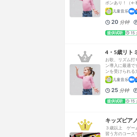
ポンあり！（←
儿童音乐
20
分钟
提供试听
15
4・5歳リト
お歌、リズム打
ン導入に最適です
ンを受けられる
儿童音乐
25
分钟
提供试听
15
キッズピア
３歳以上 ゲー
習う方のコースで