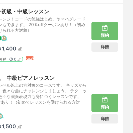
ン初級・中級レッスン
レンジ！コードの勉強はじめ、ヤマハグレード
もできます。 20％offクーポンあり！（初め
けられる方対象）
预约
详情
1,400
点
0
分钟
点
人 中級ピアノレッスン
レベル以上の方対象のコースです。 キッズから
、色々な曲にチャレンジしましょう。 テクニッ
色々な演奏表現力も身につくレッスンです。
ポンあり！（初めてレッスンを受けられる方対
预约
详情
1,500
点