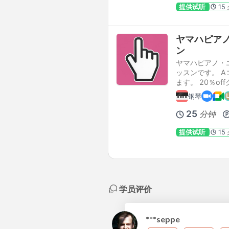
提供试听
15
ヤマハピア
ン
ヤマハピアノ・
ッスンです。 A
ます。 20％of
钢琴
25
分钟
提供试听
15
学员评价
***seppe