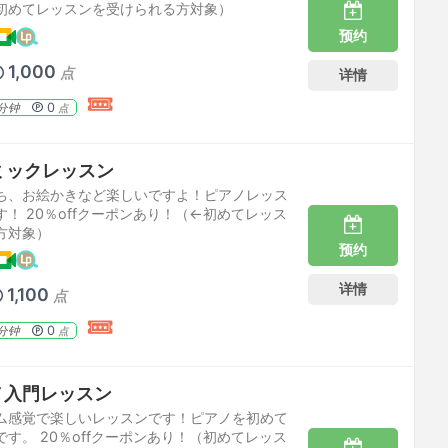
初めてレッスンを受けられる方対象）
预约
1,000
点
详情
0
分钟
点
ミックレッスン
ち、お絵かきなど楽しいですよ！ピアノレッス
！ 20％offクーポンあり！（←初めてレッス
方対象）
预约
详情
1,100
点
0
分钟
点
ノ入門レッスン
ム感覚で楽しいレッスンです！ピアノを初めて
す。 20％offクーポンあり！（初めてレッス