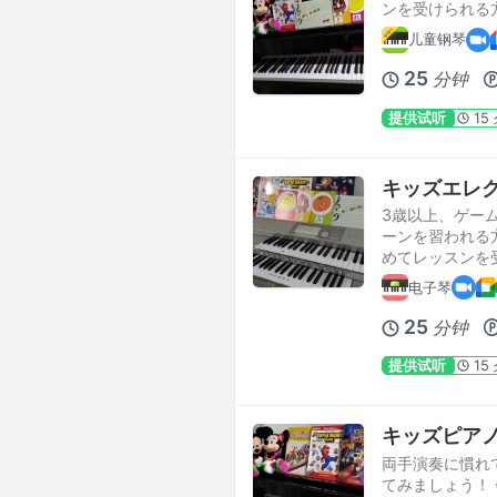
ンを受けられる
儿童钢琴
25
分钟
提供试听
15
キッズエレ
3歳以上、ゲー
ーンを習われる方
めてレッスンを
电子琴
25
分钟
提供试听
15
キッズピア
両手演奏に慣れ
てみましょう！