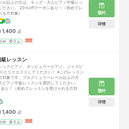
ベル以上の方は、キッズ・大人ピアノ中級レッ
ださい。 20％offクーポンあり！（初めてレ
预约
れる方対象）
详情
1,400
点
0
分钟
点
初級レッスン
シックピアノ、ポッピュラーピアノ、ジャズピ
なりとリクエストしてください！ ※このレッスン
方対象です。ブルグミュラーレベル以上の方
人ピアノ中級レッスンを選択してください。
ポンあり！（初めてレッスンを受けられる方対
预约
详情
1,400
点
0
分钟
点