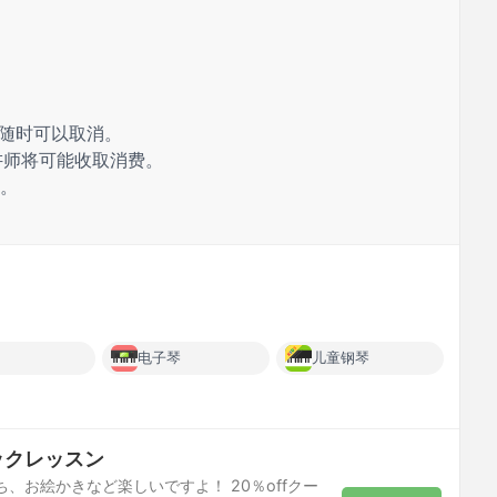
 随时可以取消。
讲师将可能收取消费。
费。
电子琴
儿童钢琴
ックレッスン
、お絵かきなど楽しいですよ！ 20％offクー