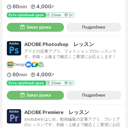
60
4,000
min
P
Есть пробный урок
20
0
min
P
Заказ урока
Подробнее
ADOBE Photoshop レッスン
アドビの定番アプリ、フォトショップのレッスンで
す。初級～上級まで幅広くご要望にお応えします！
Design
60
4,000
min
P
Есть пробный урок
20
0
min
P
Заказ урока
Подробнее
ADOBE Premiere レッスン
youtubeをはじめ、動画編集の定番アプリ、プレミア
のレッスンです。初級～上級まで幅広くご要望にお応