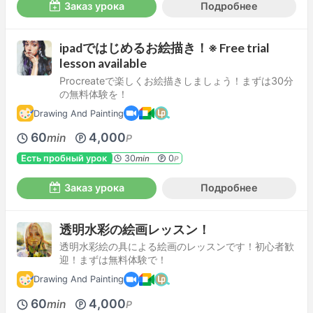
Заказ урока
Подробнее
ipadではじめるお絵描き！※ Free trial
lesson available
Procreateで楽しくお絵描きしましょう！まずは30分
の無料体験を！
Drawing And Painting
60
4,000
min
P
Есть пробный урок
30
0
min
P
Заказ урока
Подробнее
透明水彩の絵画レッスン！
透明水彩絵の具による絵画のレッスンです！初心者歓
迎！まずは無料体験で！
Drawing And Painting
60
4,000
min
P