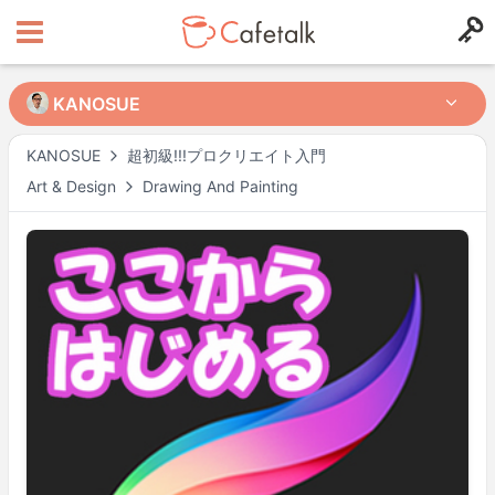
KANOSUE
KANOSUE
KANOSUE
超初級!!!プロクリエイト入門
Art & Design
Drawing And Painting
from
in
653
164
Доступное время
Wed
17:00
–
18:00
Actual availability may differ. Please check when you make a request.
Shown in
Asia/Tokyo
time.
Профиль преподавателя