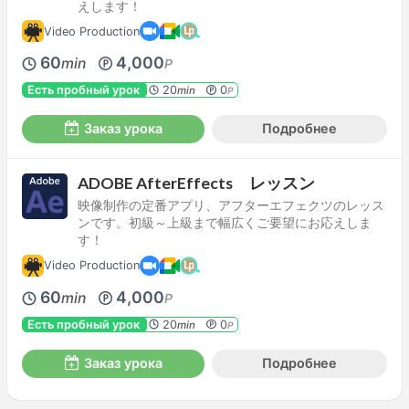
えします！
Video Production
60
4,000
min
P
Есть пробный урок
20
0
min
P
Заказ урока
Подробнее
ADOBE AfterEffects レッスン
映像制作の定番アプリ、アフターエフェクツのレッス
ンです。初級～上級まで幅広くご要望にお応えしま
す！
Video Production
60
4,000
min
P
Есть пробный урок
20
0
min
P
Заказ урока
Подробнее