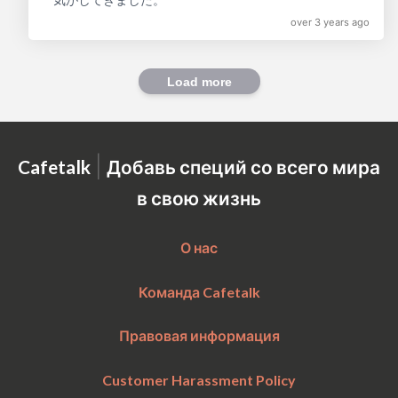
over 3 years ago
Load more
|
Cafetalk
Добавь специй со всего мира
в свою жизнь
О нас
Команда Cafetalk
Правовая информация
Customer Harassment Policy