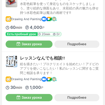
水彩色鉛筆を使って身近なものをスケッチしましょ
う。塗り絵的な側面もあり、水彩絵の具の魅力も併せ
持つ水彩色鉛筆は魔法の画材です‼
Drawing And Painting
60
4,000
min
P
Есть пробный урок
20
0
min
P
Заказ урока
Подробнее
レッスンなんでも相談!!
絵を描きたい！プロクリエイトを始めたい！アドビの
アプリを使いこなしたい！私のレッスンに関するご質
問ご相談を承ります！
Drawing And Painting
30
1,000
min
P
Заказ урока
Подробнее