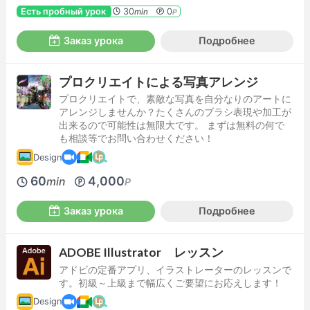
Есть пробный урок
30
0
min
P
Заказ урока
Подробнее
プロクリエイトによる写真アレンジ
プロクリエイトで、素敵な写真を自分なりのアートに
アレンジしませんか？たくさんのブラシ表現や加工が
出来るので可能性は無限大です。 まずは無料の何で
も相談等でお問い合わせください！
Design
60
4,000
min
P
Заказ урока
Подробнее
ADOBE Illustrator レッスン
アドビの定番アプリ、イラストレーターのレッスンで
す。初級～上級まで幅広くご要望にお応えします！
Design