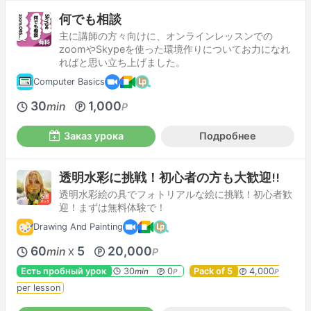
何でも相談
主に講師の方々向けに、オンラインレッスンでの
zoomやSkypeを使った環境作りについてお力になれ
ればと思い立ち上げました。
Computer Basics
30
1,000
min
P
Заказ урока
Подробнее
透明水彩に挑戦！初心者の方も大歓迎!!
透明水彩絵の具でフォトリアルな絵に挑戦！初心者歓
迎！まずは無料体験で！
Drawing And Painting
60
5
20,000
min
P
X
Есть пробный урок
30
0
Pack of 5
4,000
min
P
P
per lesson