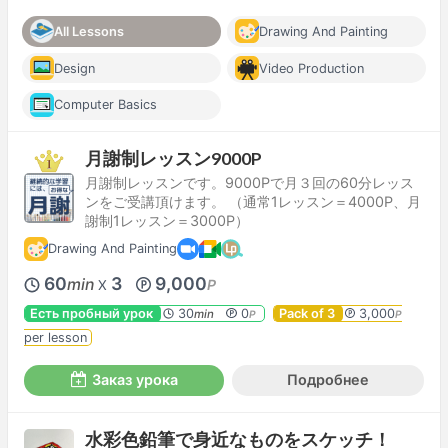
All Lessons
Drawing And Painting
Design
Video Production
Computer Basics
月謝制レッスン9000P
月謝制レッスンです。9000Pで月３回の60分レッス
ンをご受講頂けます。 （通常1レッスン＝4000P、月
謝制1レッスン＝3000P）
Drawing And Painting
60
3
9,000
min
P
X
Есть пробный урок
30
0
Pack of 3
3,000
min
P
P
per lesson
Заказ урока
Подробнее
水彩色鉛筆で身近なものをスケッチ！