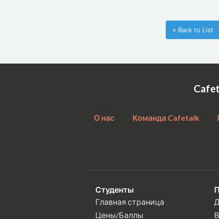
« Back to List
Cafe
О нас
Команда Cafetalk
Студенты
П
Главная страница
Д
Цены/Баллы
В