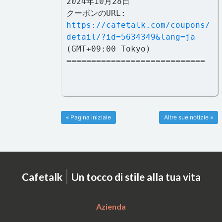
2024年10月28日
クーポンのURL:
https://cafetalk.com/coupons/
detail/?id=5634349&lang=ja
(GMT+09:00 Tokyo)
============================
« Pagina iniziale
Altre sue notizie »
|
Cafetalk
Un tocco di stile alla tua vita
Azienda