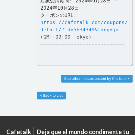
対象受講期間: 2024年9月28日 ~
2024年10月28日
クーポンのURL:
https://cafetalk.com/coupons/
detail/?id=5634349&lang=ja
(GMT+09:00 Tokyo)
============================
See other notices posted by this tutor »
« Back to List
|
Cafetalk
Deja que el mundo condimente tu