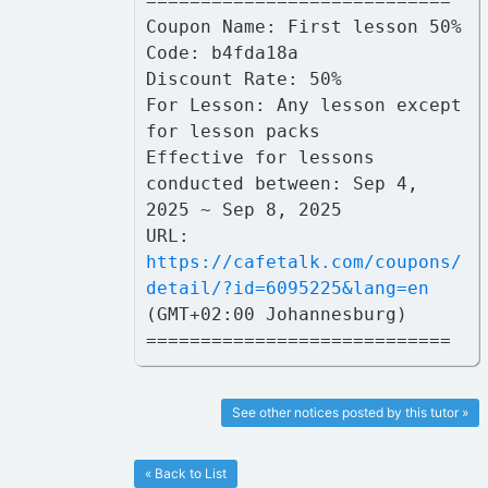
============================
Coupon Name: First lesson 50%
Code: b4fda18a
Discount Rate: 50%
For Lesson: Any lesson except
for lesson packs
Effective for lessons
conducted between: Sep 4,
2025 ~ Sep 8, 2025
URL:
https://cafetalk.com/coupons/
detail/?id=6095225&lang=en
(GMT+02:00 Johannesburg)
============================
See other notices posted by this tutor »
« Back to List