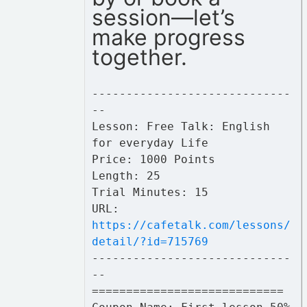
session—let’s
make progress
together.
-----------------------------
--
Lesson: Free Talk: English
for everyday Life
Price: 1000 Points
Length: 25
Trial Minutes: 15
URL:
https://cafetalk.com/lessons/
detail/?id=715769
-----------------------------
--
============================