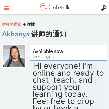
讲师的通知
→
详情
Akhanya
讲师的通知
Available now
2025年9月8日
Hi everyone! I'm
online and ready to
chat, teach, and
support your
learning today.
Feel free to drop
by or book a