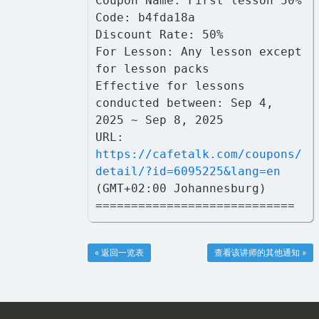
Coupon Name: First lesson 50%
Code: b4fda18a
Discount Rate: 50%
For Lesson: Any lesson except
for lesson packs
Effective for lessons
conducted between: Sep 4,
2025 ~ Sep 8, 2025
URL:
https://cafetalk.com/coupons/
detail/?id=6095225&lang=en
(GMT+02:00 Johannesburg)
============================
« 返回一览表
查看该讲师的其他通知 »