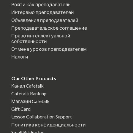
Войти как преподаватель
Интервью преподавателей
Объявления преподавателей
Преподавательское соглашение
Право интеллектуальной
собственности
Отмена уроков преподавателем
Налоги
Our Other Products
Канал Cafetalk
Cafetalk Ranking
Магазин Cafetalk
Gift Card
Lesson Collaboration Support
Политика конфиденциальности
Small Bridge Inc.