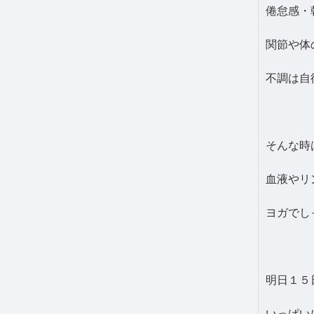
倦怠感・
関節や体
不調は自
そんな時
血液やリ
ヨガでし
明日１５
いっぱい