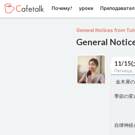
Почему?
уроки
Преподавател
General Notices from Tut
General Notic
11/1
Пятница, 
金木犀の
季節の変
自律神経