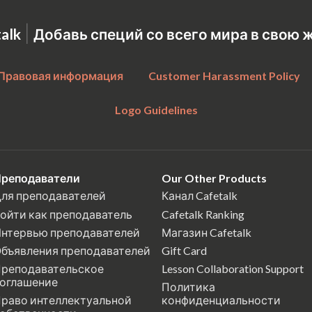
|
talk
Добавь специй со всего мира в свою 
Правовая информация
Customer Harassment Policy
Logo Guidelines
реподаватели
Our Other Products
ля преподавателей
Канал Cafetalk
ойти как преподаватель
Cafetalk Ranking
нтервью преподавателей
Магазин Cafetalk
бъявления преподавателей
Gift Card
реподавательское
Lesson Collaboration Support
оглашение
Политика
раво интеллектуальной
конфиденциальности