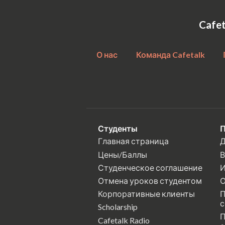
Cafe
О нас
Команда Cafetalk
Студенты
П
Главная страница
Д
Цены/Баллы
В
Студенческое соглашение
И
Отмена уроков студентом
О
Корпоративные клиенты
П
с
Scholarship
П
Cafetalk Radio