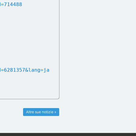
d=714488
d=6281357&lang=ja
Altre sue notizie »