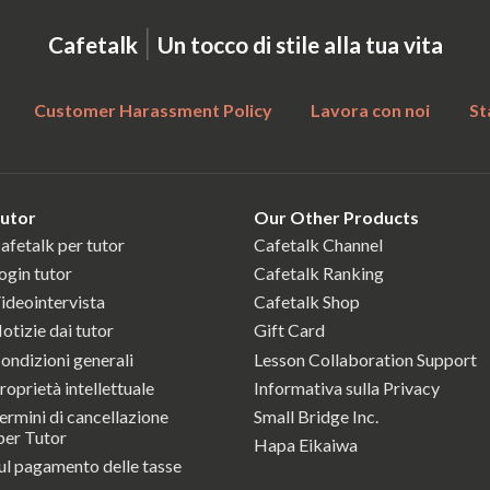
|
Cafetalk
Un tocco di stile alla tua vita
Customer Harassment Policy
Lavora con noi
St
utor
Our Other Products
afetalk per tutor
Cafetalk Channel
ogin tutor
Cafetalk Ranking
ideointervista
Cafetalk Shop
otizie dai tutor
Gift Card
ondizioni generali
Lesson Collaboration Support
roprietà intellettuale
Informativa sulla Privacy
ermini di cancellazione
Small Bridge Inc.
er Tutor
Hapa Eikaiwa
ul pagamento delle tasse