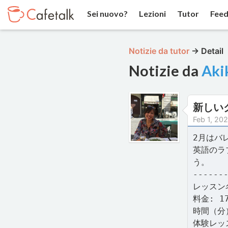
Sei nuovo?
Lezioni
Tutor
Feed
Notizie da tutor
→
Detail
Notizie da
Aki
新しい
Feb 1, 20
2月はバレ
英語のラ
う。
------
レッスン
料金: 1
時間（分）
体験レッ