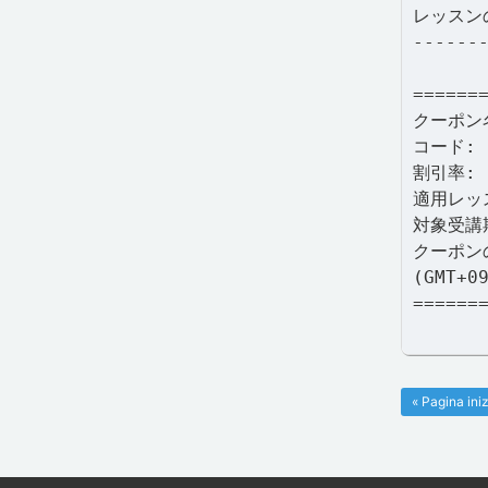
レッスン
------
======
クーポン
コード: f
割引率: 
適用レッ
対象受講期
クーポン
(GMT+0
======
« Pagina iniz