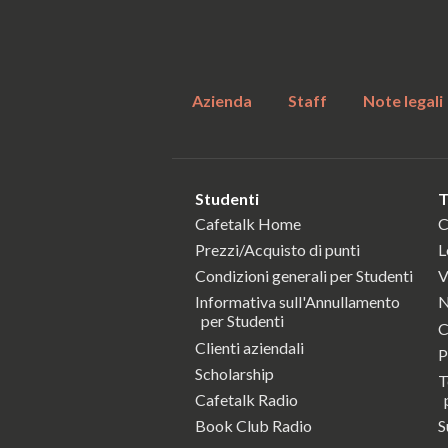
Azienda
Staff
Note legali
Studenti
T
Cafetalk Home
C
Prezzi/Acquisto di punti
L
Condizioni generali per Studenti
V
Informativa sull'Annullamento
N
per Studenti
C
Clienti aziendali
P
Scholarship
T
Cafetalk Radio
p
Book Club Radio
S