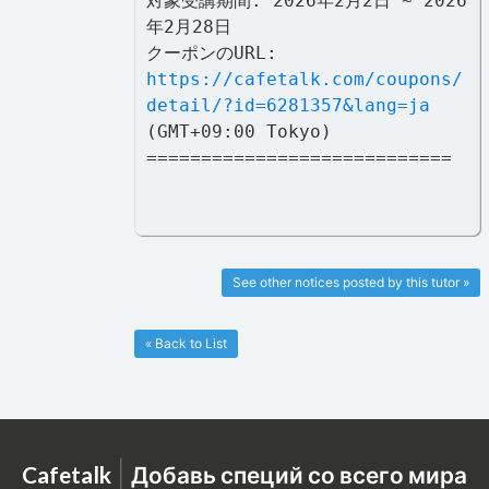
対象受講期間: 2026年2月2日 ~ 2026
年2月28日
クーポンのURL:
https://cafetalk.com/coupons/
detail/?id=6281357&lang=ja
(GMT+09:00 Tokyo)
============================
See other notices posted by this tutor »
« Back to List
|
Cafetalk
Добавь специй со всего мира