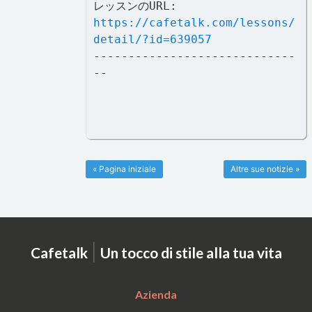
レッスンのURL:
https://cafetalk.com/lessons/
detail/?id=639057
-----------------------------
--
« Pagina iniziale
Altre sue notizie »
|
Cafetalk
Un tocco di stile alla tua vita
Azienda