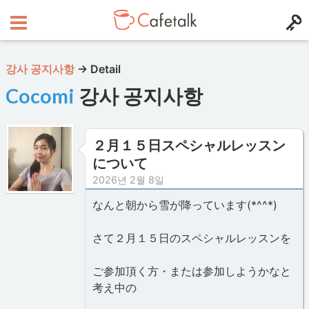
강사 공지사항
→
Detail
Cocomi
강사 공지사항
２月１５日スペシャルレッスン
について
2026년 2월 8일
なんと朝から雪が降っています(*^^*)
さて２月１５日のスペシャルレッスンを
ご参加頂く方・または参加しようかなと
考え中の