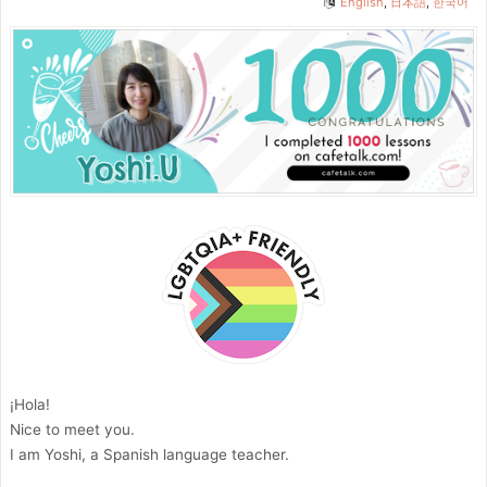
English
,
日本語
,
한국어
¡Hola!
Nice to meet you.
I am Yoshi, a Spanish language teacher.