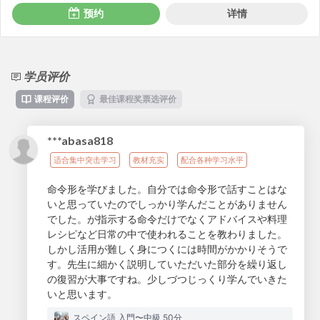
预约
详情
学员评价
课程评价
最佳课程奖票选评价
***abasa818
适合集中突击学习
教材充实
配合各种学习水平
命令形を学びました。自分では命令形で話すことはな
いと思っていたのでしっかり学んだことがありません
でした。が指示する命令だけでなくアドバイスや料理
レシピなど日常の中で使われることを教わりました。
しかし活用が難しく身につくには時間がかかりそうで
す。先生に細かく説明していただいた部分を繰り返し
の復習が大事ですね。少しづつじっくり学んでいきた
いと思います。
スペイン語 入門〜中級 50分