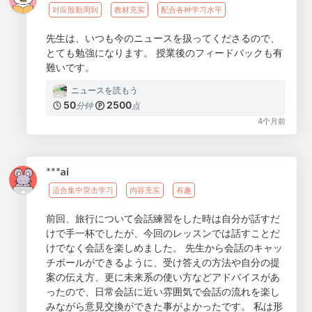
对应殷勤周到
教材充实
配合各种学习水平
先生は、いつも今のニュースを扱ってくださるので、
とても勉強になります。 授業後のフィードバックも有
難いです。
ニュースを読もう
50
2500
分钟
点
4个月前
***ai
适合集中突击学习
内容充实
有趣
前回、旅行について会話練習をした時は自分が話すだ
けで手一杯でしたが、今回のレッスンでは話すことだ
けでなく会話を楽しめました。 先生から会話のキャッ
チボールができるように、受け答えの方法や自分の提
案の伝え方、更に未来系の使い方などアドバイスがあ
ったので、日常会話に近い雰囲気で会話の流れを楽し
みながら意見交換ができた事がよかったです。 私は形