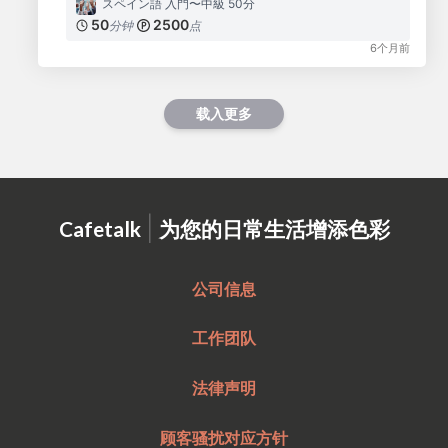
スペイン語 入門〜中級 50分
50
2500
分钟
点
6个月前
载入更多
|
Cafetalk
为您的日常生活增添色彩
公司信息
工作团队
法律声明
顾客骚扰对应方针