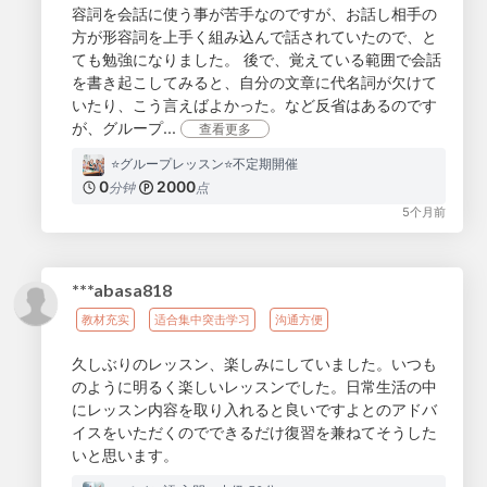
容詞を会話に使う事が苦手なのですが、お話し相手の
方が形容詞を上手く組み込んで話されていたので、と
ても勉強になりました。 後で、覚えている範囲で会話
を書き起こしてみると、自分の文章に代名詞が欠けて
いたり、こう言えばよかった。など反省はあるのです
が、グループ...
查看更多
⭐️グループレッスン⭐️不定期開催
0
2000
分钟
点
5个月前
***abasa818
教材充实
适合集中突击学习
沟通方便
久しぶりのレッスン、楽しみにしていました。いつも
のように明るく楽しいレッスンでした。日常生活の中
にレッスン内容を取り入れると良いですよとのアドバ
イスをいただくのでできるだけ復習を兼ねてそうした
いと思います。