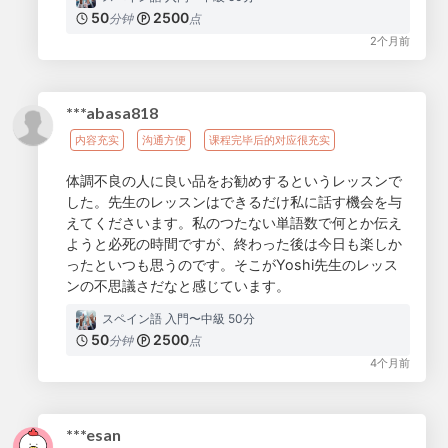
50
2500
分钟
点
2个月前
***abasa818
内容充实
沟通方便
课程完毕后的对应很充实
体調不良の人に良い品をお勧めするというレッスンで
した。先生のレッスンはできるだけ私に話す機会を与
えてくださいます。私のつたない単語数で何とか伝え
ようと必死の時間ですが、終わった後は今日も楽しか
ったといつも思うのです。そこがYoshi先生のレッス
ンの不思議さだなと感じています。
スペイン語 入門〜中級 50分
50
2500
分钟
点
4个月前
***esan