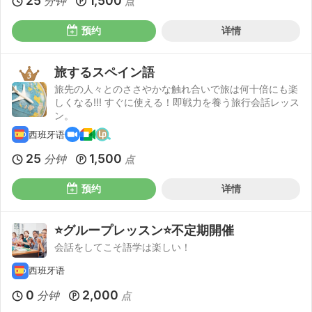
25
1,500
分钟
点
预约
详情
旅するスペイン語
旅先の人々とのささやかな触れ合いで旅は何十倍にも楽
しくなる!!! すぐに使える！即戦力を養う旅行会話レッス
ン。
西班牙语
25
1,500
分钟
点
预约
详情
⭐️グループレッスン⭐️不定期開催
会話をしてこそ語学は楽しい！
西班牙语
0
2,000
分钟
点