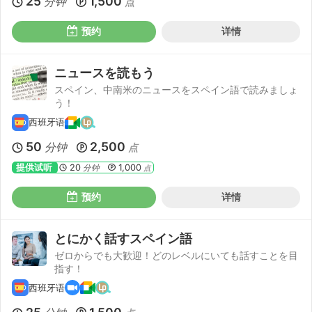
25
1,500
分钟
点
预约
详情
ニュースを読もう
スペイン、中南米のニュースをスペイン語で読みましょ
う！
西班牙语
50
2,500
分钟
点
提供试听
20
1,000
分钟
点
预约
详情
とにかく話すスペイン語
ゼロからでも大歓迎！どのレベルにいても話すことを目
指す！
西班牙语