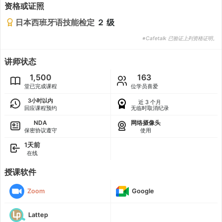
资格或证照
日本西班牙语技能检定
２ 级
※Cafetalk 已验证上列资格证明。
讲师状态
1,500
163
堂已完成课程
位学员喜爱
3小时以内
近 3 个月
回应课程预约
无临时取消纪录
NDA
网络摄像头
保密协议遵守
使用
1天前
在线
授课软件
Zoom
Google
Lattep