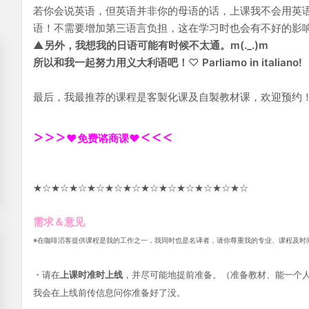
若你会说英语，但英语并非你的母语的话，上课我不会用英
语！不需要增加第三语言负担，这在学习时也会有不好的影
▲另外，我想我的日语可能有时候不太通。m(._.)m
所以和我一起努力用义大利语吧！
♡
Parliamo in italiano!
最后，我最推荐的课程是客製化课及自製教材课，欢迎预约
>>>
<<<
❤
免费谘商课❤
★
☆
★
☆
★
☆
★
☆
★
☆
★
☆
★
☆
★
☆
★
☆
★
☆
★
☆
★
☆
需求＆意见
※在咖啡滔客提供课程是我的工作之一，我同时也是名译者，请你尊重我的专业、课程及时
・请在
上课时准时上线
，并尽可能地提前准备。（准备教材、能一个人
我会在上线前传信息问你准备好了没。