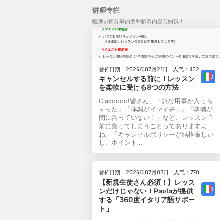
讲师专栏
瞧瞧讲师分享的各种新奇内容与知识！
發佈日期：2026年07月21日
|
人气：462
キャンセルする前に！レッスン
を柔軟に受ける8つの方法
Ciaooooo!皆さん、「急な用事が入っち
ゃった」「体調がイマイチ…」「準備が
間に合っていない！」など、レッスン直
前に焦ってしまうことってありますよ
ね。「キャンセルポリシーが結構厳しい
し、ポイント...
發佈日期：2026年07月03日
|
人气：770
【新規生徒さん必須！】レッス
ンだけじゃない！Paolaが提供
する「360度イタリア語サポー
ト」