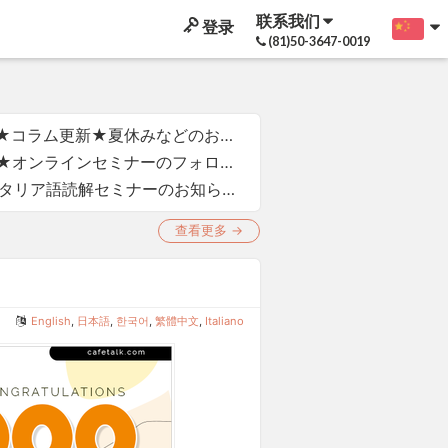
联系我们
登录
(81)50-3647-0019
夏のイタリア語読解セミナーのREPLICA★コラム更新★夏休みなどのお知らせ
Ciao a tutti! Siamo i
Follow-up per il Webinar (vol.11), ecc...★オンラインセミナーのフォローアップなど
Ciao a tutti! ^^ F
【Leggiamo insieme a Paola Vol.11】イタリア語読解セミナーのお知らせ♪
Ciao a tutti!Tutto bene? ^_
查看更多 →
English
,
日本語
,
한국어
,
繁體中文
,
Italiano