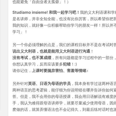
也能避免「自由业者太孤僻」！）
Studiamo insieme! 和我一起学习吧！
我的义大利语课和学
是名讲师，并非全知全能，也没有比你厉害，所以希望你把
我的知识，就好像一位积极帮助你学习的朋友一样！所以并
学习」！
另一个你必须理解的点是，我们的课程目标并不是在考试时
说出义大利语，也就是能用义大利语进行沟通
！
没有考试，也不算成绩
，所有问题都是学习过程中的一部分
你想认真学习，反而应该要多
犯错
！:)
请你记住，
上课时要抛弃害怕、害羞等情绪
♪
另外针对
英语、日语为母语的学员
，我本身有学过这两种语
两种语言的思考逻辑，能仔细为你说明错在哪并告诉你如何
答。但是，我不会用你的母语授课，我会用日语解说有难度
手，我认为难得跟母语讲师学，就要尽量减少使用母语，因
麽做的话，就算弄懂语法也不会记得久，到最后练对话时也