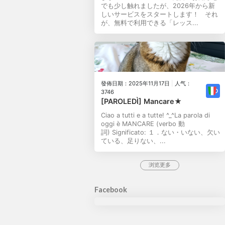
でも少し触れましたが、2026年から新
しいサービスをスタートします！ それ
が、無料で利用できる「レッス...
發佈日期：2025年11月17日
|
人气：
3746
[PAROLEDÌ] Mancare★
Ciao a tutti e a tutte! ^_^La parola di
oggi è MANCARE (verbo 動
詞) Significato: １．ない・いない、欠い
ている、足りない、...
浏览更多
Facebook