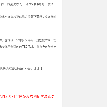
内容，而是先複习上週学到的说词、语法！
能应对
文章校正或录音等
线下课程
，欢迎随时
程共襄盛举。和平常的语法、对话课不同，我
属于自己的のTED Talk！有兴趣的学员欢
对我来说就是成长的机会。谢谢！
啡滔客及社群网站发布的所有及部分