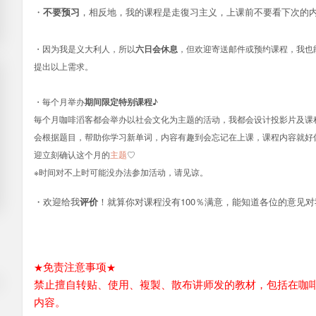
・
不要预习
，相反地，我的课程是走復习主义，上课前不要看下次的
・因为我是义大利人，所以
六日会休息
，但欢迎寄送邮件或预约课程，我也
提出以上需求。
・毎个月举办
期间限定特别课程
♪
毎个月咖啡滔客都会举办以社会文化为主题的活动，我都会设计投影片及课
会根据题目，帮助你学习新单词，内容有趣到会忘记在上课，课程内容就好像专
迎立刻确认这个月的
主题
♡
※时间对不上时可能没办法参加活动，请见谅。
・欢迎给我
评价
！就算你对课程没有100％满意，能知道各位的意见
★
免责注意事项
★
禁止擅自转贴、使用、複製、散布讲师发的教材，包括在咖
内容。