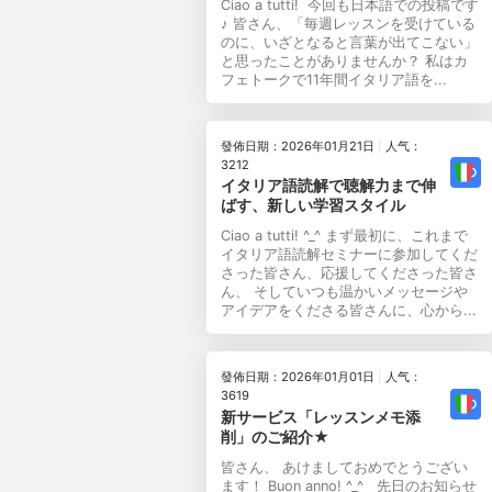
Ciao a tutti! 今回も日本語での投稿です
♪ 皆さん、「毎週レッスンを受けている
のに、いざとなると言葉が出てこない」
と思ったことがありませんか？ 私はカ
フェトークで11年間イタリア語を...
發佈日期：2026年01月21日
|
人气：
3212
イタリア語読解で聴解力まで伸
ばす、新しい学習スタイル
Ciao a tutti! ^_^ まず最初に、これまで
イタリア語読解セミナーに参加してくだ
さった皆さん、応援してくださった皆さ
ん、 そしていつも温かいメッセージや
アイデアをくださる皆さんに、心から...
發佈日期：2026年01月01日
|
人气：
3619
新サービス「レッスンメモ添
削」のご紹介★
皆さん、 あけましておめでとうござい
ます！ Buon anno! ^_^ 先日のお知らせ