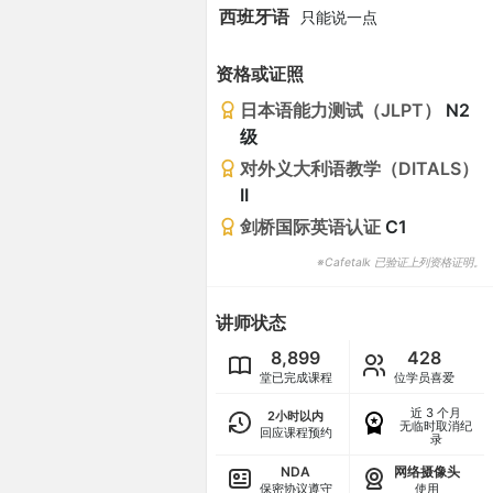
西班牙语
只能说一点
资格或证照
日本语能力测试（JLPT）
N2
级
对外义大利语教学（DITALS）
II
剑桥国际英语认证
C1
※Cafetalk 已验证上列资格证明。
讲师状态
8,899
428
堂已完成课程
位学员喜爱
近 3 个月
2小时以内
无临时取消纪
回应课程预约
录
NDA
网络摄像头
保密协议遵守
使用