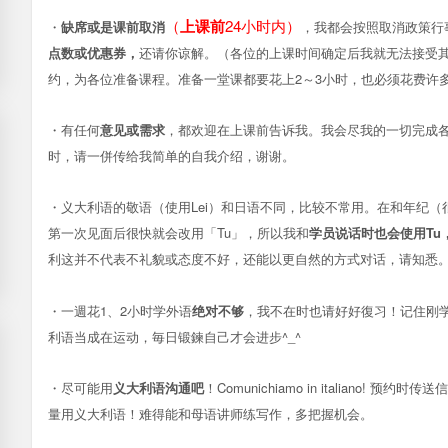
（
上课前
24小时内）
・
缺席或是课前取消
，我都会按照取消政策行
点数或优惠券，
还请你谅解。（各位的上课时间确定后我就无法接受
约，为各位准备课程。准备一堂课都要花上2～3小时，也必须花费许
・有任何
意见或需求
，都欢迎在上课前告诉我。我会尽我的一切完成
时，请一併传给我简单的自我介绍，谢谢。
・义大利语的敬语
（使用Lei）和日语不同，比较不常用。在和年纪
第一次见面后很快就会改用「Tu」，所以我和
学员说话时也会使用Tu
利这并不代表不礼貌或态度不好，还能以更自然的方式对话，请知悉
・一週花1、2小时学外语
绝对不够
，我不在时也请好好復习！记住刚
利语当成在运动，毎日锻鍊自己才会进步^_^
・尽可能用
义大利语沟通吧
！Comunichiamo in italiano! 
量用义大利语！难得能和母语讲师练写作，多把握机会。