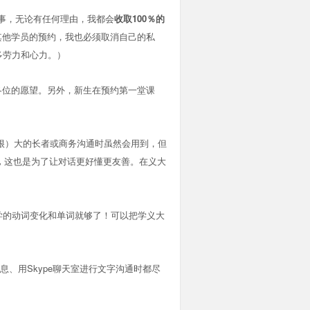
事，无论有任何理由，我都会
收取100％的
其他学员的预约，我也必须取消自己的私
多劳力和心力。）
各位的愿望。另外，新生在预约第一堂课
（很）大的长者或商务沟通时虽然会用到，但
，
这也是为了让对话更好懂更友善。在义大
。
学的动词变化和单词就够了！可以把学义大
预约时传送信息、用Skype聊天室进行文字沟通时都尽