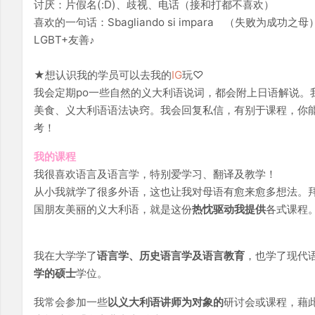
讨厌：片假名(:D)、歧视、电话（接和打都不喜欢）
喜欢的一句话：Sbagliando si impara （失败为成功之母
LGBT+友善♪
★想认识我的学员可以去我的
IG
玩♡
我会定期po一些自然的义大利语说词，都会附上日语解说。我
美食、义大利语语法诀窍。我会回复私信，有别于课程，你
考！
我的课程
我很喜欢语言及语言学，特别爱学习、翻译及教学！
从小我就学了很多外语，这也让我对母语有愈来愈多想法。
国朋友美丽的义大利语，就是这份
热忱驱动我提供
各式课程
我在大学学了
语言学、历史语言学及语言教育
，也学了现代
学的硕士
学位。
我常会参加一些
以义大利语讲师为对象的
研讨会或课程，藉