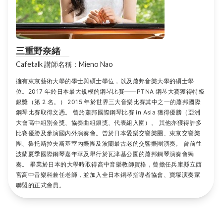
三重野奈緒
Cafetalk 講師名稱：Mieno Nao
擁有東京藝術大學的學士與碩士學位，以及蕭邦音樂大學的碩士學
位。2017 年於日本最大規模的鋼琴比賽——PTNA 鋼琴大賽獲得特級
銀獎（第 2 名。） 2015 年於世界三大音樂比賽其中之一的蕭邦國際
鋼琴比賽取得文憑。 曾於蕭邦國際鋼琴比賽 in Asia 獲得優勝（亞洲
大會高中組別金獎、協奏曲組銀獎、代表組入圍）。 其他亦獲得許多
比賽優勝及參演國內外演奏會。曾於日本愛樂交響樂團、東京交響樂
團、魯托斯拉夫斯基室內樂團及波蘭最古老的交響樂團演奏。 曾前往
波蘭夏季國際鋼琴嘉年華及舉行於瓦津基公園的蕭邦鋼琴演奏會獨
奏。 畢業於日本的大學時取得高中音樂教師資格，曾擔任兵庫縣立西
宮高中音樂科兼任老師，並加入全日本鋼琴指導者協會、寶塚演奏家
聯盟的正式會員。