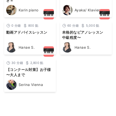
き☆
Karin piano
Ayaka/ Klavier
0
分鐘
800
點
60
分鐘
5,000
點
動画アドバイスレッスン
本格的なピアノレッスン
中級程度〜
Hanae S.
Hanae S.
30
分鐘
2,800
點
【コンクール対策】お子様
〜大人まで
Serina Vienna