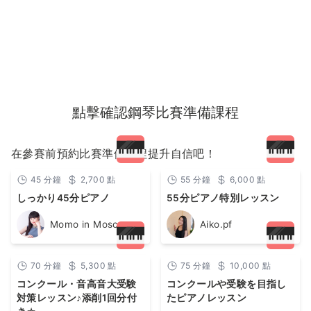
點擊確認鋼琴比賽準備課程
在參賽前預約比賽準備課程提升自信吧！
45
分鐘
2,700
點
55
分鐘
6,000
點
しっかり45分ピアノ
55分ピアノ特別レッスン
Momo in Moscow
Aiko.pf
70
分鐘
5,300
點
75
分鐘
10,000
點
コンクール・音高音大受験
コンクールや受験を目指し
対策レッスン♪添削1回分付
たピアノレッスン