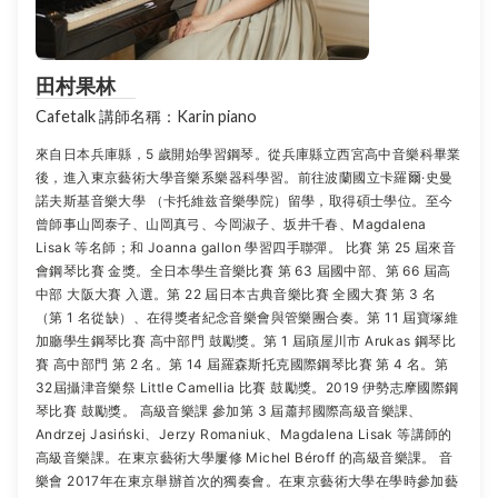
田村果林
Cafetalk 講師名稱：Karin piano
來自日本兵庫縣，5 歲開始學習鋼琴。從兵庫縣立西宮高中音樂科畢業
後，進入東京藝術大學音樂系樂器科學習。前往波蘭國立卡羅爾·史曼
諾夫斯基音樂大學 （卡托維兹音樂學院）留學，取得碩士學位。至今
曾師事山岡泰子、山岡真弓、今岡淑子、坂井千春、Magdalena
Lisak 等名師；和 Joanna gallon 學習四手聯彈。 比賽 第 25 屆來音
會鋼琴比賽 金獎。全日本學生音樂比賽 第 63 屆國中部、第 66 屆高
中部 大阪大賽 入選。第 22 屆日本古典音樂比賽 全國大賽 第 3 名
（第 1 名從缺）、在得獎者紀念音樂會與管樂團合奏。第 11 屆寶塚維
加廳學生鋼琴比賽 高中部門 鼓勵獎。第 1 屆廎屋川市 Arukas 鋼琴比
賽 高中部門 第 2 名。第 14 屆羅森斯托克國際鋼琴比賽 第 4 名。第
32屆攝津音樂祭 Little Camellia 比賽 鼓勵獎。2019 伊勢志摩國際鋼
琴比賽 鼓勵獎。 高級音樂課 參加第 3 屆蕭邦國際高級音樂課、
Andrzej Jasiński、Jerzy Romaniuk、Magdalena Lisak 等講師的
高級音樂課。在東京藝術大學屢修 Michel Béroff 的高級音樂課。 音
樂會 2017年在東京舉辦首次的獨奏會。在東京藝術大學在學時參加藝