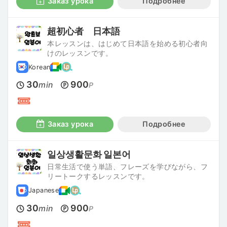
Заказ урока
Подробнее
超初心者 日本語
本レッスンは、はじめて日本語を始める初心者向
けのレッスンです。
Korean
30
900
min
P
Заказ урока
Подробнее
일상생활문화 일본어
日常生活で使う単語、フレーズを学びながら、フ
リートークするレッスンです。
Japanese
30
900
min
P