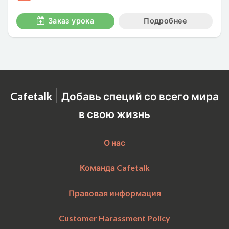
Заказ урока
Подробнее
|
Cafetalk
Добавь специй со всего мира
в свою жизнь
О нас
Команда Cafetalk
Правовая информация
Customer Harassment Policy