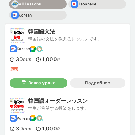
All Lessons
Japanese
Korean
韓国語文法
韓国語の文法を教えるレッスンです。
Korean
30
1,000
min
P
Заказ урока
Подробнее
韓国語オーダーレッスン
学生が希望する授業をします。
Korean
30
1,000
min
P