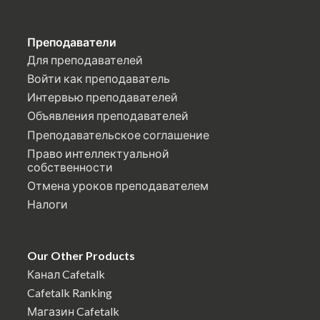
Преподаватели
Для преподавателей
Войти как преподаватель
Интервью преподавателей
Объявления преподавателей
Преподавательское соглашение
Право интеллектуальной
собственности
Отмена уроков преподавателем
Налоги
Our Other Products
Канал Cafetalk
Cafetalk Ranking
Магазин Cafetalk