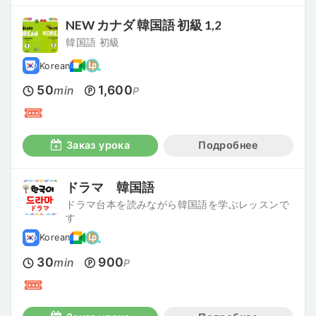
NEW カナダ 韓国語 初級 1,2
韓国語 初級
Korean
50
1,600
min
P
Заказ урока
Подробнее
ドラマ 韓国語
ドラマ台本を読みながら韓国語を学ぶレッスンで
す
Korean
30
900
min
P