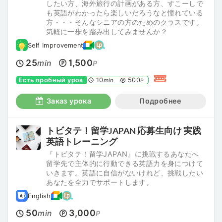
したい方、海外旅行の計画がある方、すこーしで
も英語がわかったら楽しいだろうなと憧れている
方・・・そんなシニアの方のためのクラスです。
気軽に一歩を踏み出してみませんか？
Self Improvement
25
1,500
min
P
Есть пробный урок
10
500
min
P
Заказ урока
Подробнее
トビタテ！留学JAPAN 応募生向け 実践
英語トレーニング
『トビタテ！留学JAPAN』に挑戦するあなたへ
留学先で主体的に行動できる英語力を身につけて
いきます。英語に自信がないけれど、挑戦したい
あなたを全力でサポートします。
English
50
3,000
min
P