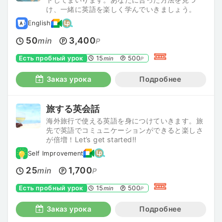
け、一緒に英語を楽しく学んでいきましょう。
English
50
3,400
min
P
Есть пробный урок
15
500
min
P
Заказ урока
Подробнее
旅する英会話
海外旅行で使える英語を身につけていきます。旅
先で英語でコミュニケーションができると楽しさ
が倍増！Let’s get started!!
Self Improvement
25
1,700
min
P
Есть пробный урок
15
500
min
P
Заказ урока
Подробнее