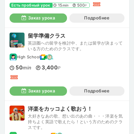
Есть пробный урок
15
500
min
P
Заказ урока
Подробнее
留学準備クラス
英語圏への留学を検討中、または留学が決まって
いる方のためのクラスです。
High School
50
3,400
min
P
Заказ урока
Подробнее
洋楽をカッコよく歌おう！
大好きなあの歌、想い出のあの曲・・・洋楽を気
持ちよく英語で歌えたら！という方のためのクラ
スです。