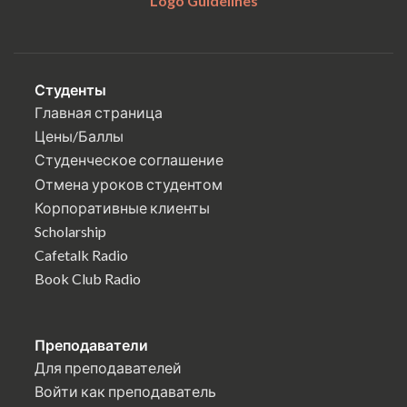
Logo Guidelines
Студенты
Главная страница
Цены/Баллы
Студенческое соглашение
Отмена уроков студентом
Корпоративные клиенты
Scholarship
Cafetalk Radio
Book Club Radio
Преподаватели
Для преподавателей
Войти как преподаватель