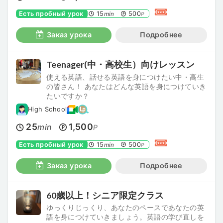
Есть пробный урок
15
500
min
P
Заказ урока
Подробнее
Teenager(中・高校生）向けレッスン
使える英語、話せる英語を身につけたい中・高生
の皆さん！ あなたはどんな英語を身につけていき
たいですか？
High School
25
1,500
min
P
Есть пробный урок
15
500
min
P
Заказ урока
Подробнее
60歳以上！シニア限定クラス
ゆっくりじっくり、あなたのペースであなたの英
語を身につけていきましょう。英語の学び直しを